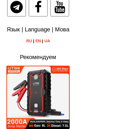
Язык | Language | Мова
RU
|
EN
|
UA
Рекомендуем