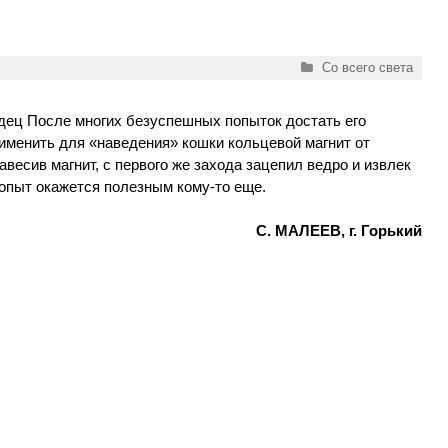
Рубрики
Со всего света
одец После многих безуспешных попыток достать его
именить для «наведения» кошки кольцевой магнит от
весив магнит, с первого же захода зацепил ведро и извлек
й опыт окажется полезным кому-то еще.
С. МАЛЕЕВ, г. Горький