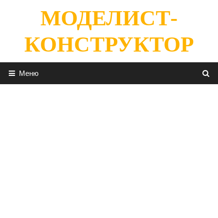
Перейти
МОДЕЛИСТ-
к
содержимому
КОНСТРУКТОР
Меню