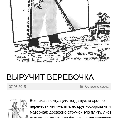
ВЫРУЧИТ ВЕРЕВОЧКА
Рубрики
Со всего света
07.03.2015
Возникают ситуации, когда нужно срочно
перенести нетяжелый, но крупноформатный
материал: древесно-стружечную плиту, лист
стекла, оргалита или фанеры, а помощников