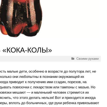
 «КОКА-КОЛЫ»
Рубрики
Своими руками
 есть малые дети, особенно в возрасте до полутора лет, не
сколько они любопытны в познании окружающей их
ногда приводит к получению ими ссадин, порезов, на
дывать повязочки с лекарством или тампоны с мазью. Но
, повязки мешают — и маленький человек стремится их
яснить, что этого делать нельзя! Вот и приходится иногда
еры, вплоть до больничных, где руки ребенка привязывают