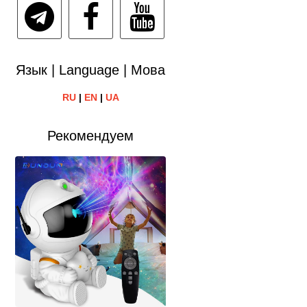
Язык | Language | Мова
RU
|
EN
|
UA
Рекомендуем