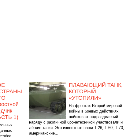
ОЕ
ПЛАВАЮЩИЙ ТАНК,
 СТРАНЫ
КОТОРЫЙ
ГО
«УТОПИЛИ»
ростной
На фронтах Второй мировой
едчик
войны в боевых действиях
СТЬ 1)
войсковых подразделений
наряду с различной бронетехникой участвовали и
ционных
лёгкие танки. Это известные наши Т-26, Т-60, Т-70,
дачных
американские...
Особое