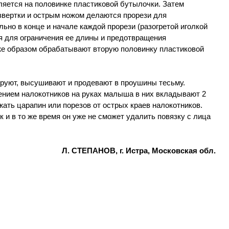
ляется на половинке пластиковой бутылочки. Затем
азвертки и острым ножом делаются прорези для
но в конце и начале каждой прорези (разогретой иголкой
я для ограничения ее длины и предотвращения
же образом обрабатывают вторую половинку пластиковой
руют, высушивают и продевают в проушины тесьму.
ением налокотников на руках малыша в них вкладывают 2
жать царапин или порезов от острых краев налокотников.
и в то же время он уже не сможет удалить повязку с лица
Л. СТЕПАНОВ, г. Истра, Московская обл.