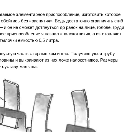
агаемое элементарное приспособление, изготовить которое
обойтись без «распятия». Ведь достаточно ограничить сгиб
 и он не сможет дотянуться до ранок на лице, голове, груди
 Свое приспособление я назвал «налокотники», а изготовляют
тылочки емкостью 0,5 литра.
онусную часть с горлышком и дно. Получившуюся трубу
ловины и выкраивают из них ложе налокотников. Размеры
у суставу малыша.