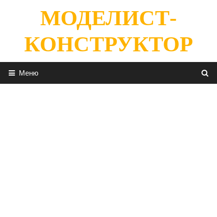
Перейти
МОДЕЛИСТ-
к
содержимому
КОНСТРУКТОР
Меню