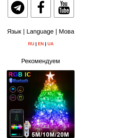
Язык | Language | Мова
RU
|
EN
|
UA
Рекомендуем