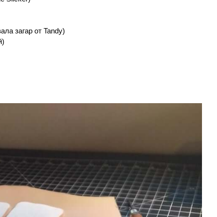
ала загар от Tandy)
й)