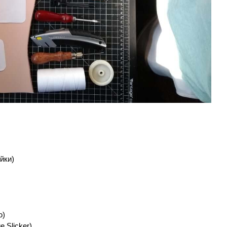
йки)
ю)
 Slicker)