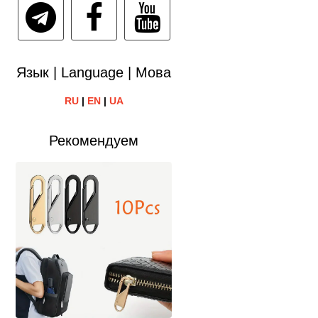
Язык | Language | Мова
RU
|
EN
|
UA
Рекомендуем