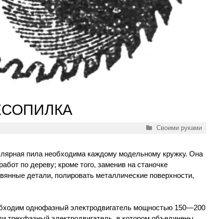
ЕСОПИЛКА
Рубрики
Своими руками
лярная пила необходима каждому модельному кружку. Она
абот по дереву; кроме того, заменив на станочке
вянные детали, полировать металлические поверхности,
еобходим однофазный электродвигатель мощностью 150—200
ли трехфазный электродвигатель, в котором объединены