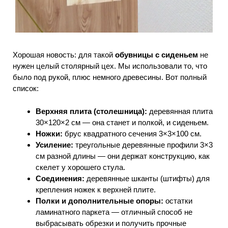
Хорошая новость: для такой
обувницы с сиденьем
не
нужен целый столярный цех. Мы использовали то, что
было под рукой, плюс немного древесины. Вот полный
список:
Верхняя плита (столешница):
деревянная плита
30×120×2 см — она станет и полкой, и сиденьем.
Ножки:
брус квадратного сечения 3×3×100 см.
Усиление:
треугольные деревянные профили 3×3
см разной длины — они держат конструкцию, как
скелет у хорошего стула.
Соединения:
деревянные шканты (штифты) для
крепления ножек к верхней плите.
Полки и дополнительные опоры:
остатки
ламинатного паркета — отличный способ не
выбрасывать обрезки и получить прочные