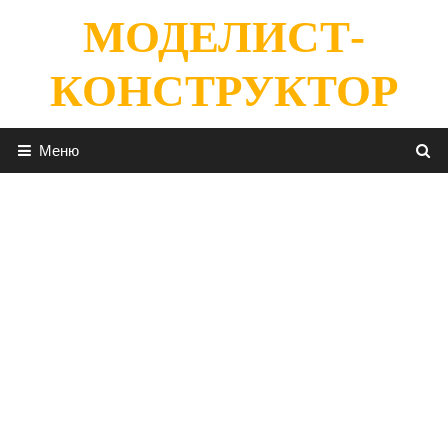
Перейти
МОДЕЛИСТ-
к
содержимому
КОНСТРУКТОР
Меню