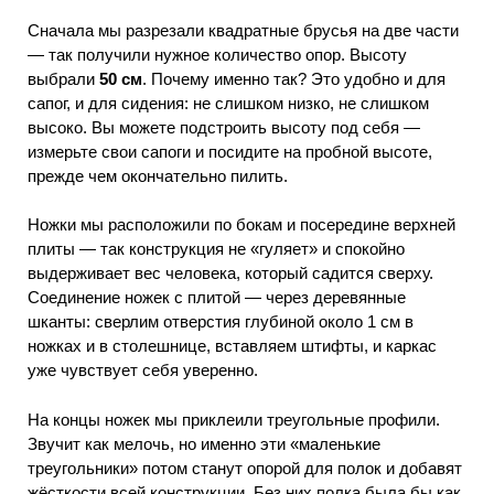
Сначала мы разрезали квадратные брусья на две части
— так получили нужное количество опор. Высоту
выбрали
50 см
. Почему именно так? Это удобно и для
сапог, и для сидения: не слишком низко, не слишком
высоко. Вы можете подстроить высоту под себя —
измерьте свои сапоги и посидите на пробной высоте,
прежде чем окончательно пилить.
Ножки мы расположили по бокам и посередине верхней
плиты — так конструкция не «гуляет» и спокойно
выдерживает вес человека, который садится сверху.
Соединение ножек с плитой — через деревянные
шканты: сверлим отверстия глубиной около 1 см в
ножках и в столешнице, вставляем штифты, и каркас
уже чувствует себя уверенно.
На концы ножек мы приклеили треугольные профили.
Звучит как мелочь, но именно эти «маленькие
треугольники» потом станут опорой для полок и добавят
жёсткости всей конструкции. Без них полка была бы как