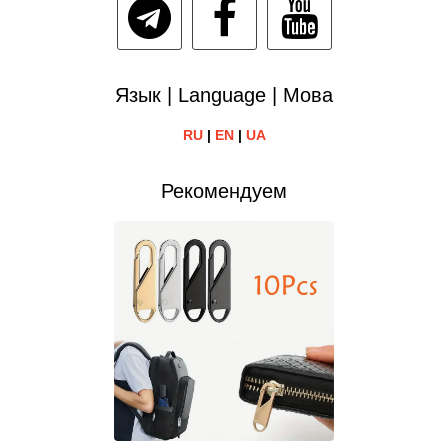
Язык | Language | Мова
RU
|
EN
|
UA
Рекомендуем