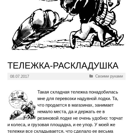
ТЕЛЕЖКА-РАСКЛАДУШКА
Рубрики
Своими руками
08.07.2017
Такая складная тележка понадобилась
мне для перевозки надувной лодки. Та,
что продается в магазинах, занимает
немало места, да и держать ее в
резиновой лодке не очень удобно: торчат
и колеса, и грузовая площадка, и ее упор. У моей же
тележки все складывается, что сделало ее весьма