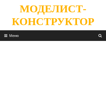
Перейти
МОДЕЛИСТ-
к
содержимому
КОНСТРУКТОР
Меню