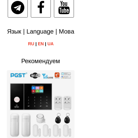
Язык | Language | Мова
RU
|
EN
|
UA
Рекомендуем