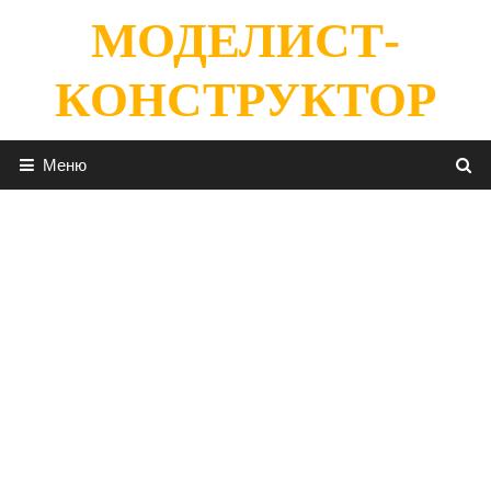
Перейти
МОДЕЛИСТ-
к
содержимому
КОНСТРУКТОР
Меню