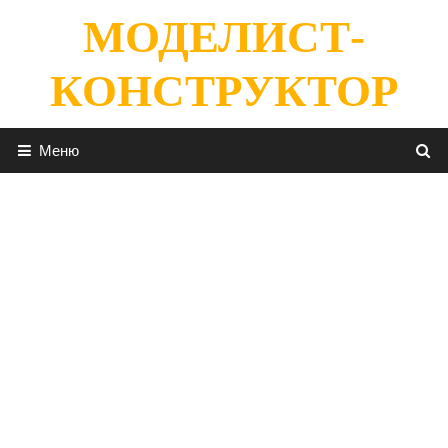
Перейти
МОДЕЛИСТ-
к
содержимому
КОНСТРУКТОР
Меню