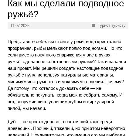
Как мы сделали подводное
ружьё?
Рубрики
Турист туристу
11.07.2025
Представьте себе: вы стоите у реки, вода кристально
прозрачная, рыбы мелькают прямо под ногами. Но что,
если вместо покупного снаряжения у вас в руках —
ружьё, сделанное собственными руками? Так и начался
наш проект. Мы решили создать настоящее подводное
ружьё с нуля, используя натуральные материалы,
минимум инструментов и максимум терпения. Почему?
Да потому что хотелось доказать себе — не
обязательно покупать, когда можно собрать самому. И
вот, вооружившись упавшим дубом и циркулярной
пилой, мы начали.
Дуб — не просто дерево, а настоящий танк среди
древесины. Прочный, тяжёлый, но при этом невероятно
надёжный. Неудивительно, что именно его мы выбрали