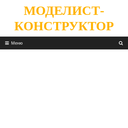
Перейти
МОДЕЛИСТ-
к
содержимому
КОНСТРУКТОР
Меню