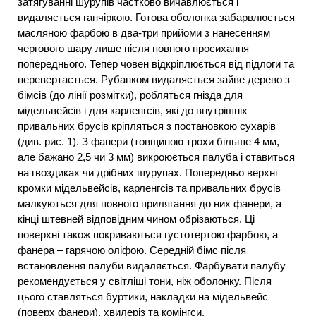
затягуванні шурупів частково вичавлюється і
видаляється ганчіркою. Готова оболонка забарвлюється
масляною фарбою в два-три прийоми з нанесенням
чергового шару лише після повного просихання
попереднього. Тепер човен відкріплюється від підлоги та
перевертається. Рубанком видаляється зайве дерево з
бімсів (до лінії розмітки), робляться гнізда для
мідельвейсів і для карленгсів, які до внутрішніх
привальних брусів кріпляться з постановкою сухарів
(див. рис. 1). З фанери (товщиною трохи більше 4 мм,
але бажано 2,5 чи 3 мм) викроюється палуба і ставиться
на гвоздиках чи дрібних шурупах. Попередньо верхні
кромки мідельвейсів, карленгсів та привальних брусів
малкуються для повного прилягання до них фанери, а
кінці штевней відповідним чином обрізаються. Ці
поверхні також покриваються густотертою фарбою, а
фанера – гарячою оліфою. Середній бімс після
встановлення палуби видаляється. Фарбувати палубу
рекомендується у світліші тони, ніж оболонку. Після
цього ставляться буртики, накладки на мідельвейс
(поверх фанери), хвилеріз та комінгси.