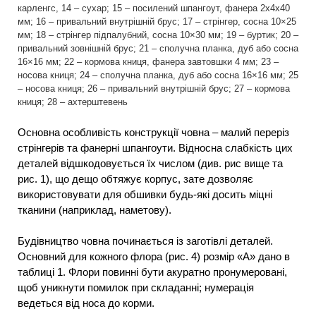
карленгс, 14 – сухар; 15 – посилений шпангоут, фанера 2x4x40
мм; 16 – привальний внутрішній брус; 17 – стрінгер, сосна 10×25
мм; 18 – стрінгер підпалубний, сосна 10×30 мм; 19 – буртик; 20 –
привальний зовнішній брус; 21 – сполучна планка, дуб або сосна
16×16 мм; 22 – кормова книця, фанера завтовшки 4 мм; 23 –
носова книця; 24 – сполучна планка, дуб або сосна 16×16 мм; 25
– носова книця; 26 – привальний внутрішній брус; 27 – кормова
книця; 28 – ахтерштевень
Основна особливість конструкції човна – малий переріз
стрінгерів та фанерні шпангоути. Відносна слабкість цих
деталей відшкодовується їх числом (див. рис вище та
рис. 1), що дещо обтяжує корпус, зате дозволяє
використовувати для обшивки будь-які досить міцні
тканини (наприклад, наметову).
Будівництво човна починається із заготівлі деталей.
Основний для кожного флора (рис. 4) розмір «А» дано в
таблиці 1. Флори повинні бути акуратно пронумеровані,
щоб уникнути помилок при складанні; нумерація
ведеться від носа до корми.