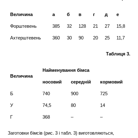
Величина
а
б
в
г
д
е
Форштевень
385
32
128
21
27
15,8
Ахтерштевень
360
30
90
20
25
11,7
Таблиця 3.
Найменування бімса
Величина
носовий
середній
кормовий
Б
740
900
725
У
74,5
80
14
Г
368
–
–
Заготовки бімсів (рис. 3 і табл. 3) виготовляються,