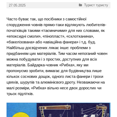
Категорії
Турист туристу
27.05.2025
Часто буває так, що посібники з самостійної
спорудження човнів прямо-таки відлякують любителів-
початківців такими «таємничими» для них словами, як
«епоксидні смоли», «пінопласт», «склотканина»,
«бакелізована» або «авіаційна фанера» і т.д. буд.
Найбільш досвідчених лякає інше: проблеми з
придбанням цих матеріалів. Тим часом непоганий човен
можна побудувати і з простих, доступних для всіх
матеріалів. Байдарка-човник «Рибка», яку ми
пропонуємо зробити, вимагає для будівництва лише
кількох соснових дощок, одного листа фанери і трохи
цвяхів, шурупів та алюмінієвого дроту. Незважаючи на
малі розміри, «Рибка» вільно несе двох дорослих чи
трьох підлітків.