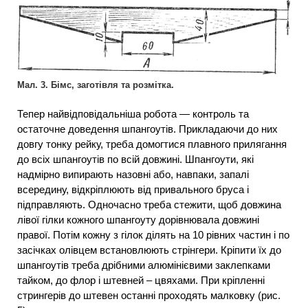
Мал. 3. Бімс, заготівля та розмітка.
Тепер найвідповідальніша робота — контроль та
остаточне доведення шпангоутів. Прикладаючи до них
довгу тонку рейку, треба домогтися плавного прилягання
до всіх шпангоутів по всій довжині. Шпангоути, які
надмірно випирають назовні або, навпаки, запалі
всередину, відкріплюють від привального бруса і
підправляють. Одночасно треба стежити, щоб довжина
лівої гілки кожного шпангоуту дорівнювала довжині
правої. Потім кожну з гілок ділять на 10 рівних частин і по
засічках олівцем встановлюють стрінгери. Кріпити їх до
шпангоутів треба дрібними алюмінієвими заклепками
тайком, до флор і штевней – цвяхами. При кріпленні
стрингерів до штевен останні проходять малковку (рис.