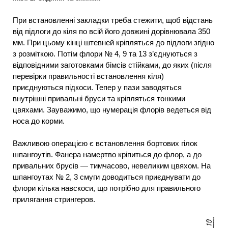
При встановленні закладки треба стежити, щоб відстань
від підлоги до кіля по всій його довжині дорівнювала 350
мм. При цьому кінці штевней кріпляться до підлоги згідно
з розміткою. Потім флори № 4, 9 та 13 з’єднуються з
відповідними заготовками бімсів стійками, до яких (після
перевірки правильності встановлення кіля)
приєднуються підкоси. Тепер у пази заводяться
внутрішні привальні бруси та кріпляться тонкими
цвяхами. Зауважимо, що нумерація флорів ведеться від
носа до корми.
Важливою операцією є встановлення бортових гілок
шпангоутів. Фанера намертво кріпиться до флор, а до
привальних брусів — тимчасово, невеликим цвяхом. На
шпангоутах № 2, 3 смуги доводиться приєднувати до
флори кілька навскоси, що потрібно для правильного
прилягання стрингеров.