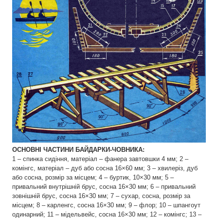
ОСНОВНІ ЧАСТИНИ БАЙДАРКИ-ЧОВНИКА:
1 – спинка сидіння, матеріал – фанера завтовшки 4 мм; 2 –
комінгс, матеріал – дуб або сосна 16×60 мм; 3 – хвилеріз, дуб
або сосна, розмір за місцем; 4 – буртик, 10×30 мм; 5 –
привальний внутрішній брус, сосна 16×30 мм; 6 – привальний
зовнішній брус, сосна 16×30 мм; 7 – сухар, сосна, розмір за
місцем; 8 – карленгс, сосна 16×30 мм; 9 – флор; 10 – шпангоут
одинарний; 11 – мідельвейс, сосна 16×30 мм; 12 – комінгс; 13 –