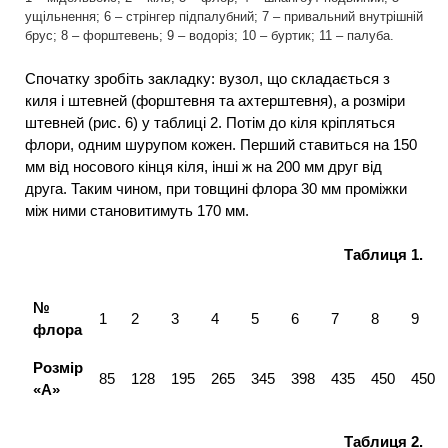
ущільнення; 6 – стрінгер підпалубний; 7 – привальний внутрішній
брус; 8 – форштевень; 9 – водоріз; 10 – буртик; 11 – палуба.
Спочатку зробіть закладку: вузол, що складається з
киля і штевней (форштевня та ахтерштевня), а розміри
штевней (рис. 6) у таблиці 2. Потім до кіля кріпляться
флори, одним шурупом кожен. Перший ставиться на 150
мм від носового кінця кіля, інші ж на 200 мм друг від
друга. Таким чином, при товщині флора 30 мм проміжки
між ними становитимуть 170 мм.
Таблиця 1.
№
1
2
3
4
5
6
7
8
9
флора
Розмір
85
128
195
265
345
398
435
450
450
«А»
Таблиця 2.