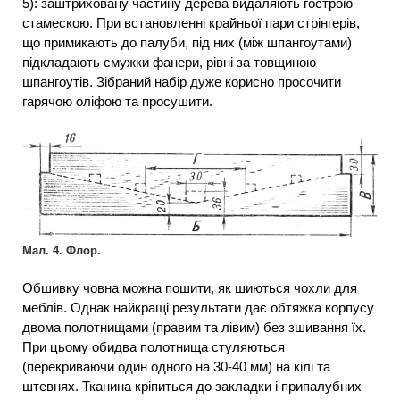
5): заштриховану частину дерева видаляють гострою
стамескою. При встановленні крайньої пари стрінгерів,
що примикають до палуби, під них (між шпангоутами)
підкладають смужки фанери, рівні за товщиною
шпангоутів. Зібраний набір дуже корисно просочити
гарячою оліфою та просушити.
Мал. 4. Флор.
Обшивку човна можна пошити, як шиються чохли для
меблів. Однак найкращі результати дає обтяжка корпусу
двома полотнищами (правим та лівим) без зшивання їх.
При цьому обидва полотнища стуляються
(перекриваючи один одного на 30-40 мм) на кілі та
штевнях. Тканина кріпиться до закладки і припалубних