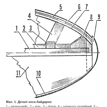
Мал. 1. Деталі носа байдарки:
1 – мідельвейс; 2 – кіль; 3 – флор; 4 – шпангоут подвійний; 5 –