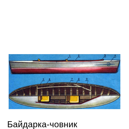
Байдарка-човник