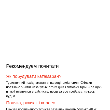
Рекомендуєм почитати
Як побудувати катамаран?
Туристичний похід, змагання на воді, риболовля! Скільки
пов'язано з ними незабутніх літніх днів і зимових мрій! Але щоб
ці мрії втілилися в дійсність, перш за все треба мати якесь
судно....
Поняга, рюкзак і колесо
Рюкзак досвідченого туриста зазвичай важить близько 40 кг.