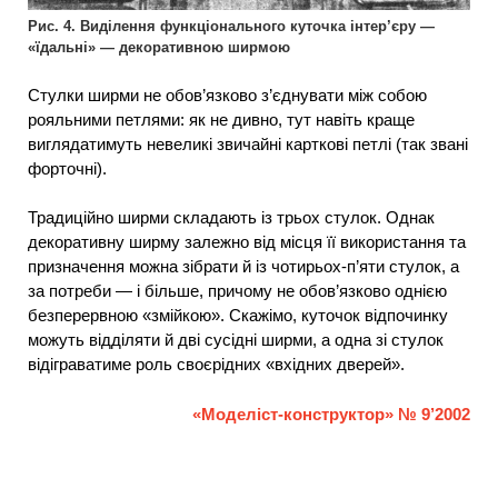
Рис. 4. Виділення функціонального куточка інтер’єру —
«їдальні» — декоративною ширмою
Стулки ширми не обов’язково з’єднувати між собою
рояльними петлями: як не дивно, тут навіть краще
виглядатимуть невеликі звичайні карткові петлі (так звані
форточні).
Традиційно ширми складають із трьох стулок. Однак
декоративну ширму залежно від місця її використання та
призначення можна зібрати й із чотирьох-п’яти стулок, а
за потреби — і більше, причому не обов’язково однією
безперервною «змійкою». Скажімо, куточок відпочинку
можуть відділяти й дві сусідні ширми, а одна зі стулок
відіграватиме роль своєрідних «вхідних дверей».
«Моделіст-конструктор» № 9’2002