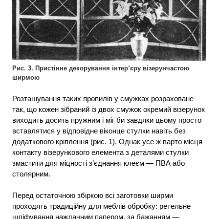
Рис. 3. Пристінне декорування інтер’єру візерунчастою
ширмою
Розташування таких пропилів у смужках розраховане
так, що кожен зібраний із двох смужок окремий візерунок
виходить досить пружним і міг би завдяки цьому просто
вставлятися у відповідне віконце стулки навіть без
додаткового кріплення (рис. 1). Однак усе ж варто місця
контакту візерункового елемента з деталями стулки
змастити для міцності з’єднання клеєм — ПВА або
столярним.
Перед остаточною збіркою всі заготовки ширми
проходять традиційну для меблів обробку: ретельне
шліфування наждачним папером, за бажанням —