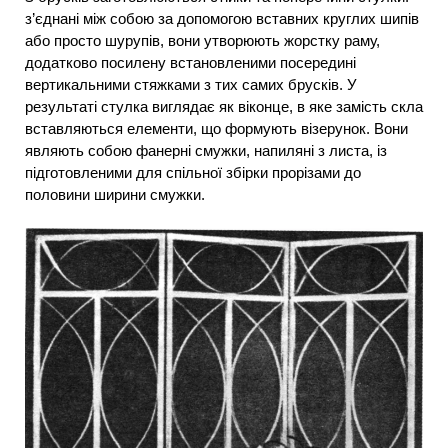
з’єднані між собою за допомогою вставних круглих шипів
або просто шурупів, вони утворюють жорстку раму,
додатково посилену встановленими посередині
вертикальними стяжками з тих самих брусків. У
результаті стулка виглядає як віконце, в яке замість скла
вставляються елементи, що формують візерунок. Вони
являють собою фанерні смужки, напиляні з листа, із
підготовленими для спільної збірки прорізами до
половини ширини смужки.