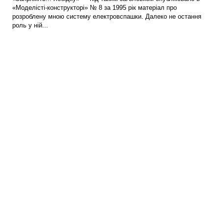
«Моделісті-конструкторі» № 8 за 1995 рік матеріал про
розроблену мною систему електровспашки. Далеко не остання
роль у ній...