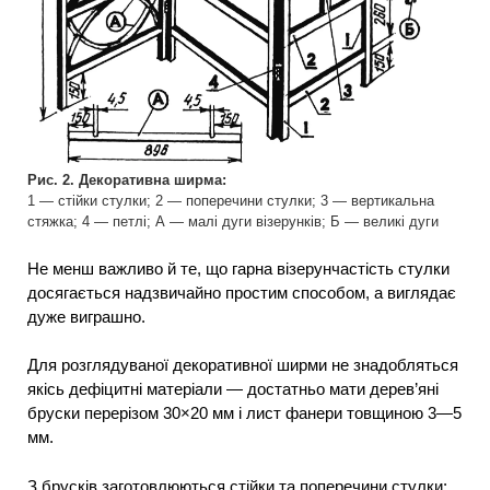
Рис. 2. Декоративна ширма:
1 — стійки стулки; 2 — поперечини стулки; 3 — вертикальна
стяжка; 4 — петлі; А — малі дуги візерунків; Б — великі дуги
Не менш важливо й те, що гарна візерунчастість стулки
досягається надзвичайно простим способом, а виглядає
дуже виграшно.
Для розглядуваної декоративної ширми не знадобляться
якісь дефіцитні матеріали — достатньо мати дерев’яні
бруски перерізом 30×20 мм і лист фанери товщиною 3—5
мм.
З брусків заготовлюються стійки та поперечини стулки: