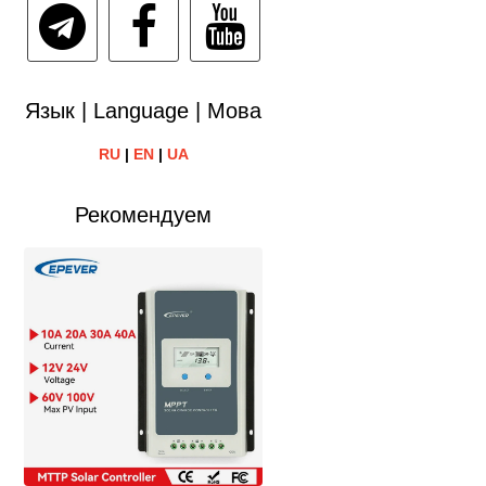
Язык | Language | Мова
RU
|
EN
|
UA
Рекомендуем