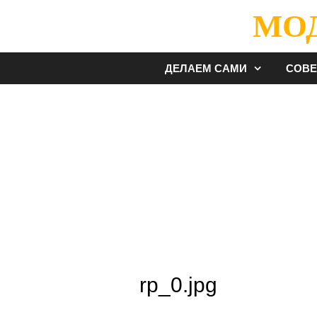
Перейти
МО
к
содержимому
ДЕЛАЕМ САМИ
СОВ
rp_0.jpg