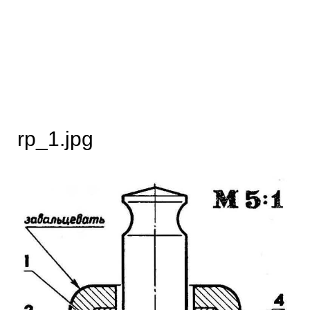
rp_1.jpg