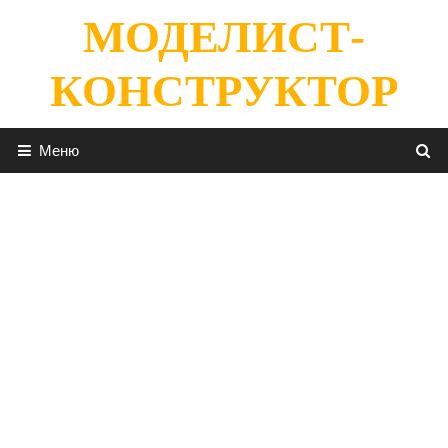
Перейти
МОДЕЛИСТ-
к
содержимому
КОНСТРУКТОР
Меню