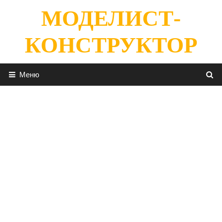
Перейти
МОДЕЛИСТ-
к
содержимому
КОНСТРУКТОР
Меню