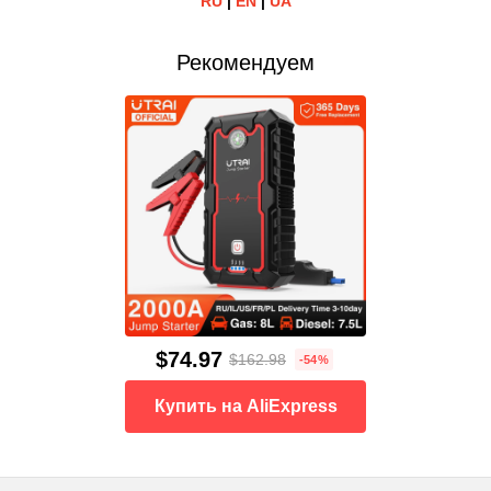
RU
|
EN
|
UA
Рекомендуем
$74.97
$162.98
-54%
Купить на AliExpress