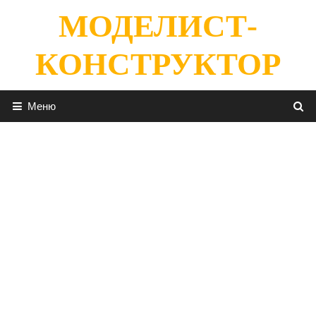
Перейти
МОДЕЛИСТ-
к
содержимому
КОНСТРУКТОР
Меню