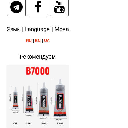
Язык | Language | Мова
RU
|
EN
|
UA
Рекомендуем