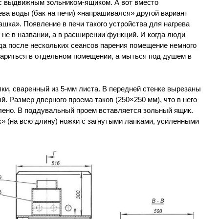
 с выдвижным зольником-ящиком. А вот вместо
ева воды (бак на печи) «напрашивался» другой вариант
шка». Появление в печи такого устройства для нагрева
 не в названии, а в расширении функций. И когда люди
да после нескольких сеансов парения помещение немного
париться в отдельном помещении, а мыться под душем в
ки, сваренный из 5-мм листа. В передней стенке вырезаны
. Размер дверного проема таков (250×250 мм), что в него
лено. В поддувальный проем вставляется зольный ящик.
» (на всю длину) ножки с загнутыми лапками, усиленными