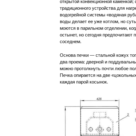
открытой конвекционной каменкой;
традиционного устройства для нагр
водогрейной системы «водяная руба
воды делает ее уже котлом, но суть
моются в парильном отделении, ког
остынет, но сегодня предпочитают 
соседнем.
Основа печки — стальной кожух топ
два проема: дверной и поддувальный
можно протолкнуть почти любое по
Печка опирается на две «цокольных
каждая парой косынок.