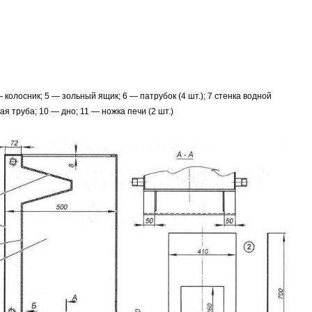
— колосник; 5 — зольный ящик; 6 — патрубок (4 шт.); 7 стенка водной
я труба; 10 — дно; 11 — ножка печи (2 шт.)