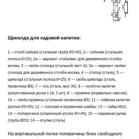
Щеколда для садовой калитки:
1 —столб забора (стальная труба 65×40), 2— собачка (стальная
полоса 8×25); 2а — вариант «собачки» для деревянного столба-
косяка, 3 — скоба стопора (стальной лист sl); 3а — вариант скобки
стопора для деревянного столба-косяка, 4 — стопор (сталь); 5 —
щеколда (стальная полоса 8×25); 6 — скоба щеколды (сталь,
проволока Ø3); 7 — ось (сталь, круг 30), 8 — полотно калитки
(шпунтованная доска s 16, 2 шт); 9 — пружина (нормально сжатая);
10 — скоба пружины (стальная проволока Ø3); 11 — обвязка калитки
(уголок 45×45); 12 — плоская и пружинная шайбы; 13 — гайка М10;
14 — поперечина (спаренный уголок 45×45), 15 — наружная ручка
(труба Ø20); 16 — втулка (сталь)
На вертикальной полке поперечины близ свободного