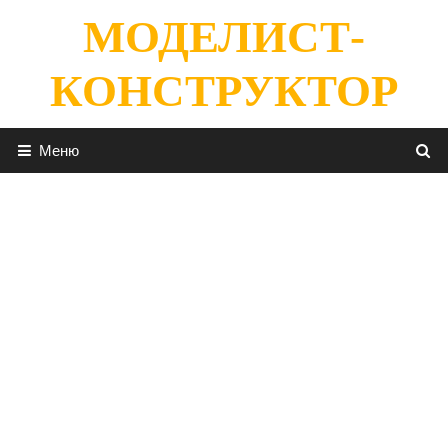
Перейти
МОДЕЛИСТ-
к
содержимому
КОНСТРУКТОР
Меню