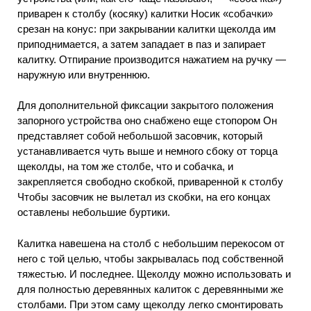
приварен к столбу (косяку) калитки Носик «собачки»
срезан на конус: при закрывании калитки щеколда им
приподнимается, а затем западает в паз и запирает
калитку. Отпирание производится нажатием на ручку —
наружную или внутреннюю.
Для дополнительной фиксации закрытого положения
запорного устройства оно снабжено еще стопором Он
представляет собой небольшой засовчик, который
устанавливается чуть выше и немного сбоку от торца
щеколды, на том же столбе, что и собачка, и
закрепляется свободно скобкой, приваренной к столбу
Чтобы засовчик не вылетал из скобки, на его концах
оставлены небольшие буртики.
Калитка навешена на столб с небольшим перекосом от
него с той целью, чтобы закрывалась под собственной
тяжестью. И последнее. Щеколду можно использовать и
для полностью деревянных калиток с деревянными же
столбами. При этом саму щеколду легко смонтировать