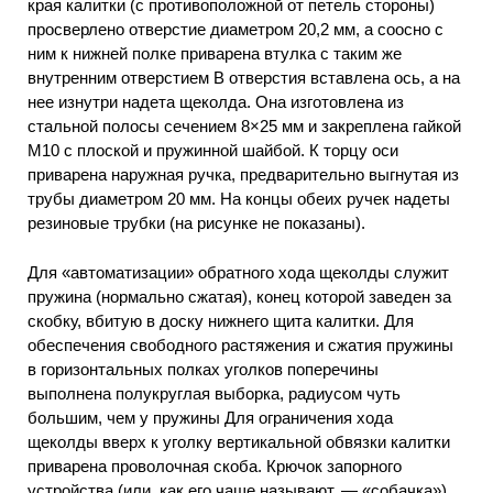
края калитки (с противоположной от петель стороны)
просверлено отверстие диаметром 20,2 мм, а соосно с
ним к нижней полке приварена втулка с таким же
внутренним отверстием В отверстия вставлена ось, а на
нее изнутри надета щеколда. Она изготовлена из
стальной полосы сечением 8×25 мм и закреплена гайкой
М10 с плоской и пружинной шайбой. К торцу оси
приварена наружная ручка, предварительно выгнутая из
трубы диаметром 20 мм. На концы обеих ручек надеты
резиновые трубки (на рисунке не показаны).
Для «автоматизации» обратного хода щеколды служит
пружина (нормально сжатая), конец которой заведен за
скобку, вбитую в доску нижнего щита калитки. Для
обеспечения свободного растяжения и сжатия пружины
в горизонтальных полках уголков поперечины
выполнена полукруглая выборка, радиусом чуть
большим, чем у пружины Для ограничения хода
щеколды вверх к уголку вертикальной обвязки калитки
приварена проволочная скоба. Крючок запорного
устройства (или, как его чаще называют, — «собачка»)