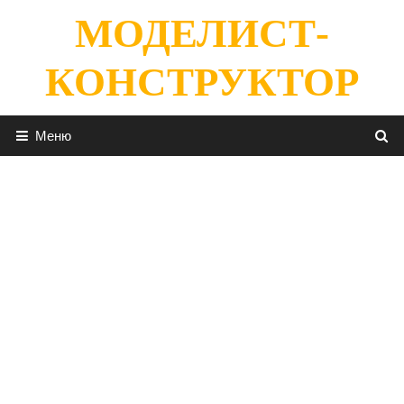
Перейти
МОДЕЛИСТ-
к
содержимому
КОНСТРУКТОР
Меню