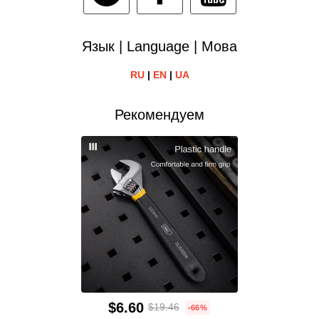
Язык | Language | Мова
RU
|
EN
|
UA
Рекомендуем
$6.60
$19.46
-66%