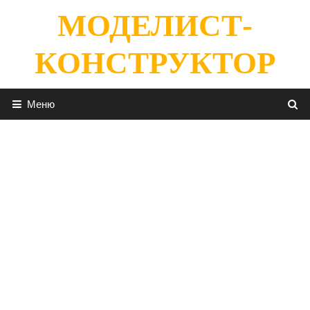
Перейти
МОДЕЛИСТ-
к
содержимому
КОНСТРУКТОР
Меню