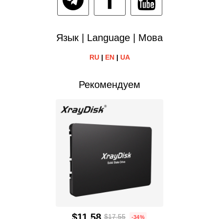
Язык | Language | Мова
RU
|
EN
|
UA
Рекомендуем
$11.58
$17.55
-34%