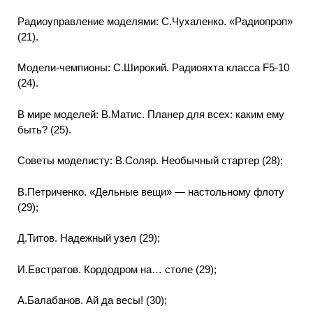
Радиоуправление моделями: С.Чухаленко. «Радиопроп»
(21).
Модели-чемпионы: С.Широкий. Радиояхта класса F5-10
(24).
В мире моделей: В.Матис. Планер для всех: каким ему
быть? (25).
Советы моделисту: В.Соляр. Необычный стартер (28);
В.Петриченко. «Дельные вещи» — настольному флоту
(29);
Д.Титов. Надежный узел (29);
И.Евстратов. Кордодром на… столе (29);
А.Балабанов. Ай да весы! (30);