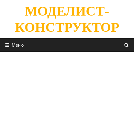
Перейти
МОДЕЛИСТ-
к
содержимому
КОНСТРУКТОР
Меню