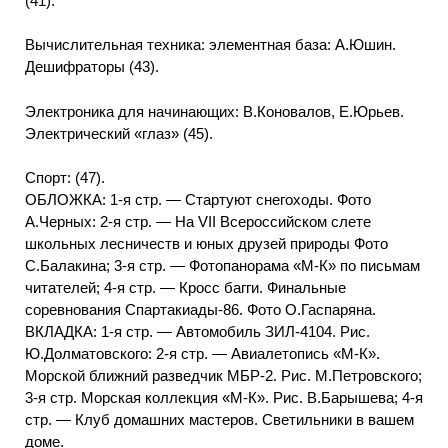
(41).
Вычислительная техника: элементная база: А.Юшин.
Дешифраторы (43).
Электроника для начинающих: В.Коновалов, Е.Юрьев.
Электрический «глаз» (45).
Спорт: (47).
ОБЛОЖКА: 1-я стр. — Стартуют снегоходы. Фото
А.Черных: 2-я стр. — На VII Всероссийском слете
школьных лесничеств и юных друзей природы Фото
С.Балакина; 3-я стр. — Фотопанорама «М-К» по письмам
читателей; 4-я стр. — Кросс багги. Финальные
соревнования Спартакиады-86. Фото О.Гаспаряна.
ВКЛАДКА: 1-я стр. — Автомобиль ЗИЛ-4104. Рис.
Ю.Долматовского: 2-я стр. — Авиалетопись «М-К».
Морской ближний разведчик МБР-2. Рис. М.Петровского;
3-я стр. Морская коллекция «М-К». Рис. В.Барышева; 4-я
стр. — Клуб домашних мастеров. Светильники в вашем
доме.