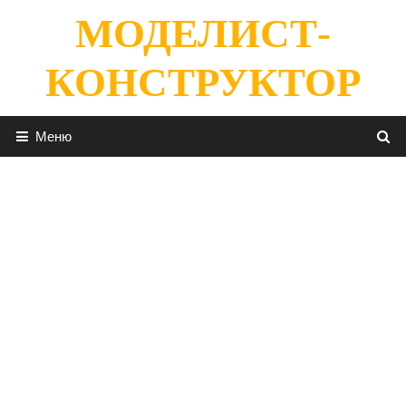
Перейти
МОДЕЛИСТ-
к
содержимому
КОНСТРУКТОР
Меню