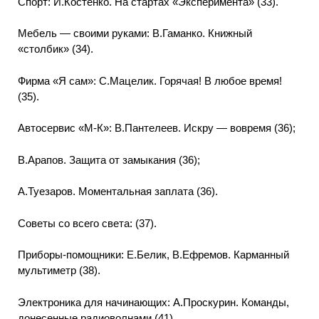
Спорт: И.Костенко. На стартах «Эксперимента» (33).
Мебель — своими руками: В.Гаманко. Книжный
«столбик» (34).
Фирма «Я сам»: С.Мацелик. Горячая! В любое время!
(35).
Автосервис «М-К»: В.Пантелеев. Искру — вовремя (36);
В.Арапов. Защита от замыкания (36);
А.Туезаров. Моментальная заплата (36).
Советы со всего света: (37).
Приборы-помощники: Е.Белик, В.Ефремов. Карманный
мультиметр (38).
Электроника для начинающих: А.Проскурин. Команды,
донесенные радиоволнами (41).