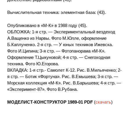
Вычислительная техника: элементная база: (43).
Опубликовано в «М-К» в 1988 году (45).
ОБЛОЖКА: 1-я стр. — Экспериментальный вездеход
А.Ващенко из Нарвы. Фото М.Юлле, оформление
Б.Каплуненко. 2-я стр. — У юных техников Ижевска.
Фото И.Ципина; 3-я стр. — Фотопанорама «М-К».
Оформление Т.Цыкуновой; 4-я стр. — Снегоходная
техника. Фото Ю.Егорова.
ВКЛАДКА: 1-я стр.- Самолет К-12. Рис. В.Мильяченко; 2-
я стр. — Ботик «Фортуна». Рис. В.Емышева; 3-я стр. —
Морская коллекция «М-К». Рис. В.Барышева; 4-я стр. —
«Эксперимент-87». Фото В.Рубана.
МОДЕЛИСТ-КОНСТРУКТОР 1989-01
PDF
(
скачать
)