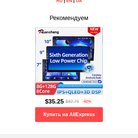
RU
|
EN
|
UA
Рекомендуем
$35.25
$92.76
-62%
Купить на AliExpress