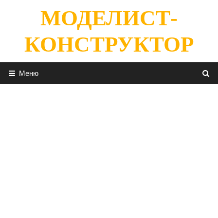
Перейти
МОДЕЛИСТ-
к
содержимому
КОНСТРУКТОР
Меню