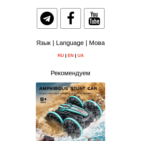
Язык | Language | Мова
RU
|
EN
|
UA
Рекомендуем