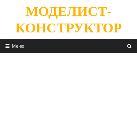
Перейти
МОДЕЛИСТ-
к
содержимому
КОНСТРУКТОР
Меню