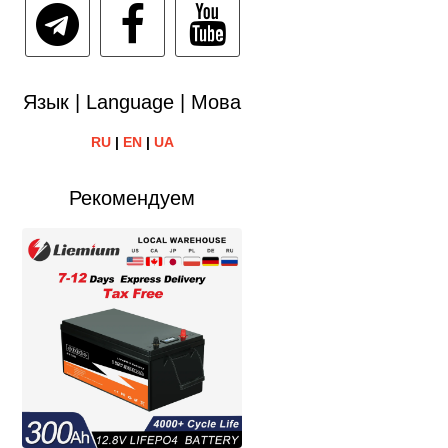
Язык | Language | Мова
RU
|
EN
|
UA
Рекомендуем