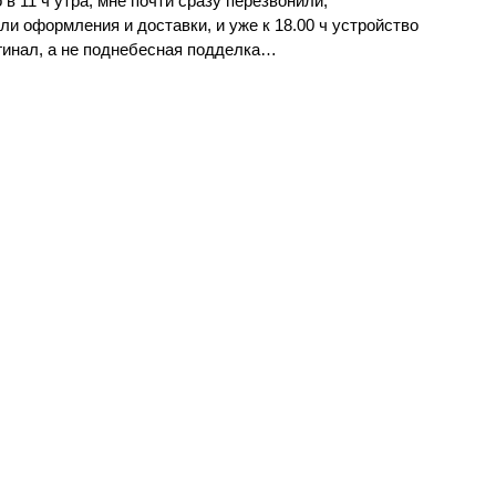
в 11 ч утра, мне почти сразу перезвонили,
ли оформления и доставки, и уже к 18.00 ч устройство
гинал, а не поднебесная подделка…