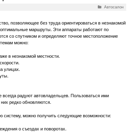
Рубрики
Автосалон
ство, позволяющее без труда ориентироваться в незнакомой
 оптимальные маршруты. Эти аппараты работают по
ются со спутником и определяют точное местоположение
стемам можно:
аже в незнакомой местности.
скорости.
а улицах.
уты.
 всегда радуют автовладельцев. Пользоваться ими
 них редко обновляются.
ю систему, можно получить следующие возможности:
еждения о съездах и поворотах.