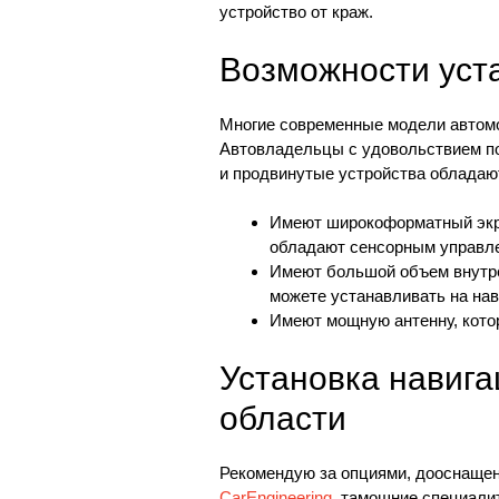
устройство от краж.
Возможности уст
Многие современные модели автом
Автовладельцы с удовольствием п
и продвинутые устройства облада
Имеют широкоформатный экр
обладают сенсорным управле
Имеют большой объем внутре
можете устанавливать на на
Имеют мощную антенну, котор
Установка навига
области
Рекомендую за опциями, дооснащен
CarEngineering
, тамошние специали