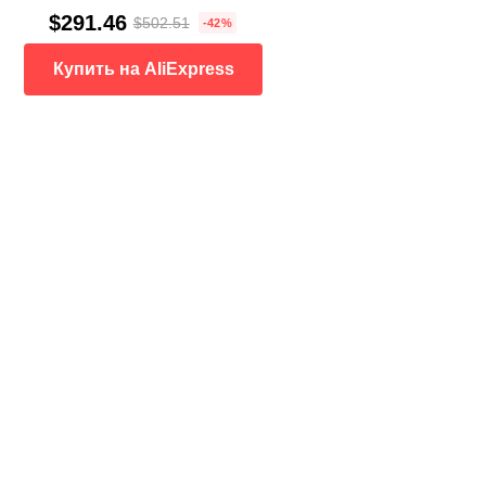
$291.46
$502.51
-42%
Купить на AliExpress