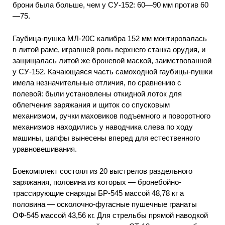
брони была больше, чем у СУ-152: 60—90 мм против 60
—75.
Гаубица-пушка МЛ-20С калибра 152 мм монтировалась
в литой раме, игравшей роль верхнего станка орудия, и
защищалась литой же броневой маской, заимствованной
у СУ-152. Качающаяся часть самоходной гаубицы-пушки
имела незначительные отличия, по сравнению с
полевой: были установлены откидной лоток для
облегчения заряжания и щиток со спусковым
механизмом, ручки маховиков подъемного и поворотного
механизмов находились у наводчика слева по ходу
машины, цапфы вынесены вперед для естественного
уравновешивания.
Боекомплект состоял из 20 выстрелов раздельного
заряжания, половина из которых — бронебойно-
трассирующие снаряды БР-545 массой 48,78 кг а
половина — осколочно-фугасные пушечные гранаты
ОФ-545 массой 43,56 кг. Для стрельбы прямой наводкой