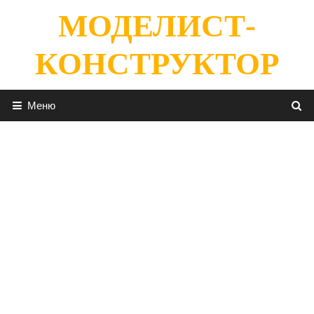
Перейти
МОДЕЛИСТ-
к
содержимому
КОНСТРУКТОР
Меню