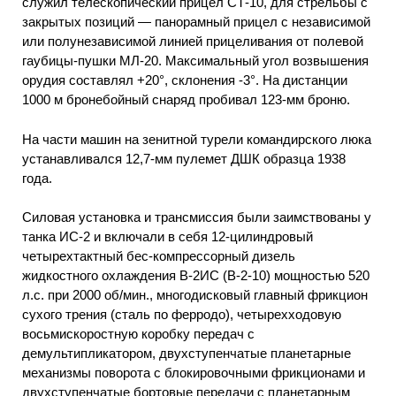
служил телескопический прицел СТ-10, для стрельбы с
закрытых позиций — панорамный прицел с независимой
или полунезависимой линией прицеливания от полевой
гаубицы-пушки МЛ-20. Максимальный угол возвышения
орудия составлял +20°, склонения -3°. На дистанции
1000 м бронебойный снаряд пробивал 123-мм броню.
На части машин на зенитной турели командирского люка
устанавливался 12,7-мм пулемет ДШК образца 1938
года.
Силовая установка и трансмиссия были заимствованы у
танка ИС-2 и включали в себя 12-цилиндровый
четырехтактный бес-компрессорный дизель
жидкостного охлаждения В-2ИС (В-2-10) мощностью 520
л.с. при 2000 об/мин., многодисковый главный фрикцион
сухого трения (сталь по ферродо), четырехходовую
восьмискоростную коробку передач с
демультипликатором, двухступенчатые планетарные
механизмы поворота с блокировочными фрикционами и
двухступенчатые бортовые передачи с планетарным