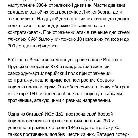
наступление 388-й стрелковой дивизии. Части дивизии
овладели одной из рощ восточнее Лихтенберга, где и
закрепились. На другой день противник силою до одного
полка пехоты при поддержке 15 танков начал
контратаковать. При отражении атак в течение дня огнем
тяжелых САУ было уничтожено 10 немецких танков и до
300 солдат и офицеров.
В боях на Земландском полуострове в ходе Восточно-
Прусской операции 378-й гвардейский тяжелый
самоходно-артиллерийский полк при отражении
контратак успешно применял построение боевого
порядка полка веером. Это обеспечивало полку обстрел
в секторе 180° и более и облегчало борьбу с танками
противника, атакующими с разных направлений.
Одна из батарей ИСУ-152, построив свой боевой
порядок веером на фронте протяженностью 250 м,
успешно отразила 7 апреля 1945 года контратаку 30
танков противника, подбив шесть из них. Батарея потерь