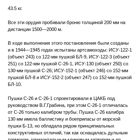
43.5
кг.
Все эти орудия пробивали броню толщиной 200 мм на
дистанции 1500—2000 м.
В ходе выполнения этого постановления были созданы
и в 1944—1945 годах испытаны артсамоходы: ИСУ-122-1
(объект 243) со 122-мм пушкой БЛ-9, ИСУ-122-3 (объект
251) со 122-мм пушкой С-26-1, ИСУ-130 (объект 250) со
130-мм пушкой С-26; ИСУ-152-1 (объект 246) со 152-мм
пушкой БЛ-8 и ИСУ-152-2 (объект 247) со 152-мм пушкой
БЛ-10.
Пушки С-26 и С-26-1 спроектировали в ЦАКБ под
руководством В.Г.Грабина, при этом С-26-1 отличалась
от С-26 только калибром трубы. Пушка С-26 калибра
130 мм имела баллистику и боеприпасы от морской
пушки Б-13, но обладала рядом принципиальных
конструктивных отличий, так как оснащалась дульным
тормозом, горизонтальным клиновым затвором и др.