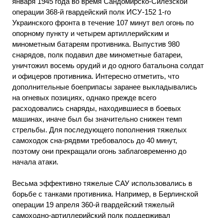
января 1945 года во время Сандомирско-Силезской
операции 368-й гвардейский полк ИСУ-152 1-го
Украинского фронта в течение 107 минут вел огонь по
опорному пункту и четырем артиллерийским и
минометным батареям противника. Выпустив 980
снарядов, полк подавил две минометные батареи,
уничтожил восемь орудий и до одного батальона солдат
и офицеров противника. Интересно отметить, что
дополнительные боеприпасы заранее выкладывались
на огневых позициях, однако прежде всего
расходовались снаряды, находившиеся в боевых
машинах, иначе был бы значительно снижен темп
стрельбы. Для последующего пополнения тяжелых
самоходок сна-рядвми требовалось до 40 минут,
поэтому они прекращали огонь заблаговременно до
начала атаки.
Весьма эффективно тяжелые САУ использовались в
борьбе с танками противника. Например, в Берлинской
операции 19 апреля 360-й гвардейский тяжелый
самоходно-артиллерийский полк поддерживал