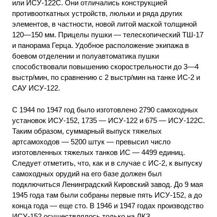
или ИСУ-122С. Они отличались конструкцией
противооткатных устройств, люльки и ряда других
элементов, в частности, новой литой маской толщиной
120—150 мм. Прицелы пушки — телескопический ТШ-17
и панорама Герца. Удобное расположение экипажа в
боевом отделении и полуавтоматика пушки
способствовали повышению скорострельности до 3—4
выстр/мин, по сравнению с 2 выстр/мин на танке ИС-2 и
САУ ИСУ-122.
С 1944 по 1947 год было изготовлено 2790 самоходных
установок ИСУ-152, 1735 — ИСУ-122 и 675 — ИСУ-122С.
Таким образом, суммарный выпуск тяжелых
артсамоходов — 5200 штук — превысил число
изготовленных тяжелых танков ИС — 4499 единиц.
Следует отметить, что, как и в случае с ИС-2, к выпуску
самоходных орудий на его базе должен был
подключиться Ленинградский Кировский завод. До 9 мая
1945 года там были собраны первые пять ИСУ-152, а до
конца года — еще сто. В 1946 и 1947 годах производство
ИСУ-152 осуществлялось только на ЛКЗ.