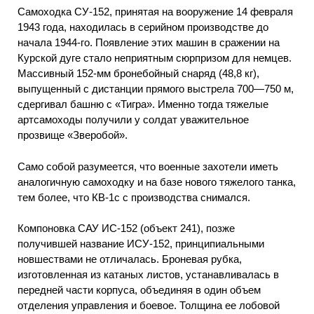
Самоходка СУ-152, принятая на вооружение 14 февраля
1943 года, находилась в серийном производстве до
начала 1944-го. Появление этих машин в сражении на
Курской дуге стало неприятным сюрпризом для немцев.
Массивный 152-мм бронебойный снаряд (48,8 кг),
выпущенный с дистанции прямого выстрела 700—750 м,
сдергивал башню с «Тигра». Именно тогда тяжелые
артсамоходы получили у солдат уважительное
прозвище «Зверобой».
Само собой разумеется, что военные захотели иметь
аналогичную самоходку и на базе нового тяжелого танка,
тем более, что КВ-1с с производства снимался.
Компоновка САУ ИС-152 (объект 241), позже
получившей название ИСУ-152, принципиальными
новшествами не отличалась. Броневая рубка,
изготовленная из катаных листов, устанавливалась в
передней части корпуса, объединяя в один объем
отделения управления и боевое. Толщина ее лобовой