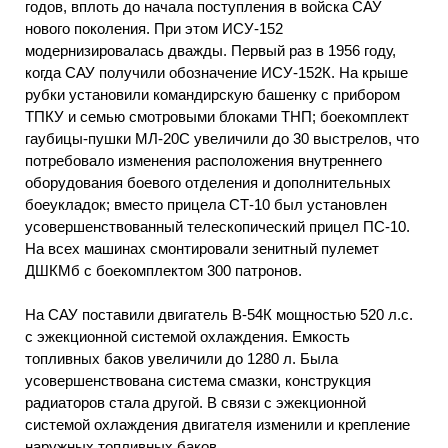
годов, вплоть до начала поступления в войска САУ
нового поколения. При этом ИСУ-152
модернизировалась дважды. Первый раз в 1956 году,
когда САУ получили обозначение ИСУ-152К. На крыше
рубки установили командирскую башенку с прибором
ТПКУ и семью смотровыми блоками ТНП; боекомплект
гаубицы-пушки МЛ-20С увеличили до 30 выстрелов, что
потребовало изменения расположения внутреннего
оборудования боевого отделения и дополнительных
боеукладок; вместо прицела СТ-10 был установлен
усовершенствованный телескопический прицел ПС-10.
На всех машинах смонтировали зенитный пулемет
ДШКМб с боекомплектом 300 патронов.
На САУ поставили двигатель В-54К мощностью 520 л.с.
с эжекционной системой охлаждения. Емкость
топливных баков увеличили до 1280 л. Была
усовершенствована система смазки, конструкция
радиаторов стала другой. В связи с эжекционной
системой охлаждения двигателя изменили и крепление
наружных топливных баков.