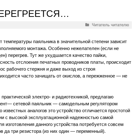
ПЕРЕГРЕЕТСЯ…
Рубрики
Читатель читателю
от температуры паяльника в значительной степени зависит
ыполняемого монтажа. Особенно нежелателен (если не
ен) перегрев. Тут же ухудшается качество пайки,
сность отслоения печатных проводников платы, происходит
ос рабочего стержня и даже выход из строя
иходится часто зачищать от окислов, а пережженное — не
с практической электро- и радиотехникой, предлагаю
мент— сетевой паяльник — самодельным регулятором
 известных аналогов это устройство отличается простотой
нии с высокой эксплуатационной надежностью самой
для изготовления данного устройства потребуется совсем
в да три резистора (из них один — переменный).