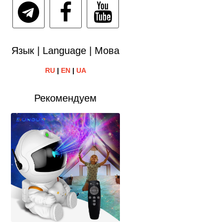
Язык | Language | Мова
RU
|
EN
|
UA
Рекомендуем