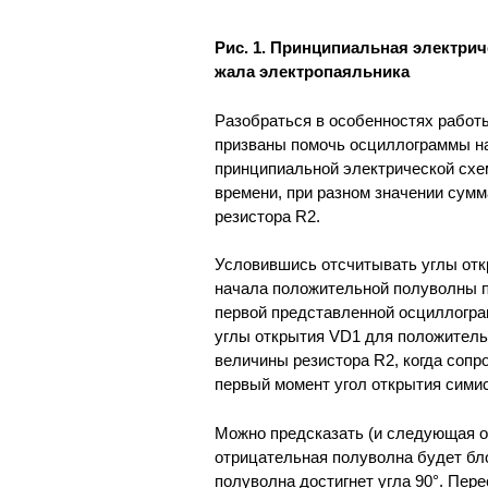
Рис. 1. Принципиальная электри
жала электропаяльника
Разобраться в особенностях работ
призваны помочь осциллограммы нап
принципиальной электрической сх
времени, при разном значении сумм
резистора R2.
Условившись отсчитывать углы отк
начала положительной полуволны п
первой представленной осциллограм
углы открытия VD1 для положитель
величины резистора R2, когда сопр
первый момент угол открытия сими
Можно предсказать (и следующая ос
отрицательная полуволна будет бл
полуволна достигнет угла 90°. Пере