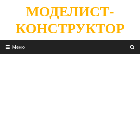
Перейти
МОДЕЛИСТ-
к
содержимому
КОНСТРУКТОР
Меню