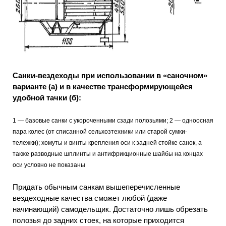
Санки-вездеходы при использовании в «саночном»
варианте (а) и в качестве трансформирующейся
удобной тачки (б):
1 — базовые санки с укороченными сзади полозьями; 2 — одноосная
пара колес (от списанной сельхозтехники или старой сумки-
тележки); хомуты и винты крепления оси к задней стойке санок, а
также разводные шплинты и антифрикционные шайбы на концах
оси условно не показаны
Придать обычным санкам вышеперечисленные
вездеходные качества сможет любой (даже
начинающий) самодельщик. Достаточно лишь обрезать
полозья до задних стоек, на которые приходится