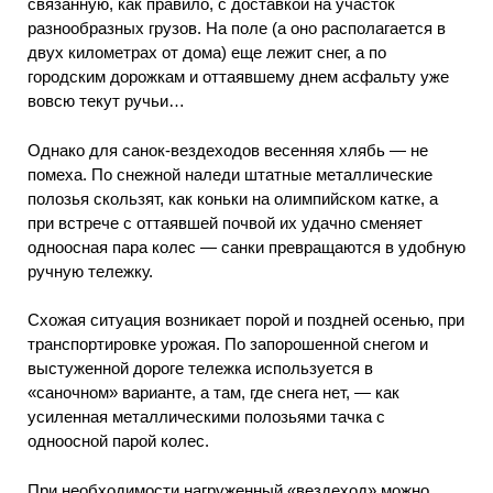
связанную, как правило, с доставкой на участок
разнообразных грузов. На поле (а оно располагается в
двух километрах от дома) еще лежит снег, а по
городским дорожкам и оттаявшему днем асфальту уже
вовсю текут ручьи…
Однако для санок-вездеходов весенняя хлябь — не
помеха. По снежной наледи штатные металлические
полозья скользят, как коньки на олимпийском катке, а
при встрече с оттаявшей почвой их удачно сменяет
одноосная пара колес — санки превращаются в удобную
ручную тележку.
Схожая ситуация возникает порой и поздней осенью, при
транспортировке урожая. По запорошенной снегом и
выстуженной дороге тележка используется в
«саночном» варианте, а там, где снега нет, — как
усиленная металлическими полозьями тачка с
одноосной парой колес.
При необходимости нагруженный «вездеход» можно