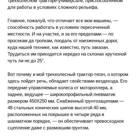
трехколесном тракторе-универсале, приспособленном
для работы в условиях сложного рельефа.
Главное, пожалуй, что отличает все мои машины, —
способность работать в условиях пересеченной
местности. И на участке, и за его пределами — по
просекам да тропкам, поодаль от наезженных дорог,
куда нашей технике, как известно, путь заказан.
Трудиться им приходится нередко на склонах крутизной
чуть ли не до 25°.
Вот почему и мой трехколесный трактор-тягач, о котором
здесь пойдет речь, обладает свойствами вездехода. Его
передние управляемые колеса от мотороллера, а
заднее, ведущее — широкопрофильный пневматик
размером 450X250 мм. Снабженный грунтозацепами —
48 стальных конических шипов высотой 40 мм,
расположенных на покрышке в четыре ряда в
шахматном порядке, — он обеспечивает превосходное
сцепление даже с размокшим грунтом.