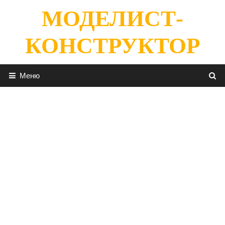
Перейти
МОДЕЛИСТ-
к
содержимому
КОНСТРУКТОР
Меню