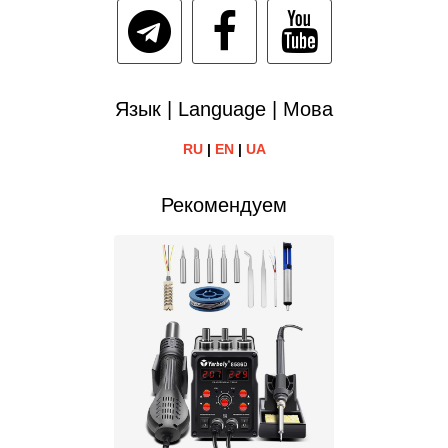
Язык | Language | Мова
RU
|
EN
|
UA
Рекомендуем