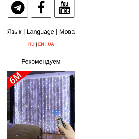
Язык | Language | Мова
RU
|
EN
|
UA
Рекомендуем