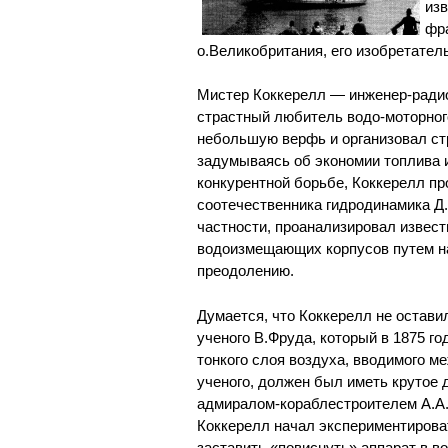
из
фр
о.Великобритания, его изобретател
Мистер Коккерелл — инженер-радио
страстный любитель водо-моторног
небольшую верфь и организовал стро
задумываясь об экономии топлива 
конкурентной борьбе, Коккерелл п
соотечественника гидродинамика Д.
частности, проанализировал извес
водоизмещающих корпусов путем на
преодолению.
Думается, что Коккерелл не остави
ученого В.Фруда, который в 1875 г
тонкого слоя воздуха, вводимого м
ученого, должен был иметь крутое 
адмиралом-кораблестроителем А.А.
Коккерелл начал экспериментирова
заставить «повиснуть» аппарат в во