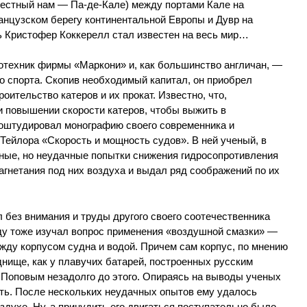
вестный нам — Па-де-Кале) между портами Кале на
анцузском берегу континентальной Европы и Дувр на
ь Кристофер Коккерелл стал известен на весь мир…
техник фирмы «Маркони» и, как большинство англичан, —
о спорта. Скопив необходимый капитал, он приобрел
ительство катеров и их прокат. Известно, что,
и повышении скорости катеров, чтобы выжить в
роштудировал монографию своего современника и
Тейлора «Скорость и мощность судов». В ней ученый, в
тные, но неудачные попытки снижения гидросопротивления
гнетания под них воздуха и выдал ряд соображений по их
л без внимания и труды другого своего соотечественника
оду тоже изучал вопрос применения «воздушной смазки» —
ежду корпусом судна и водой. Причем сам корпус, по мнению
днище, как у плавучих батарей, построенных русским
Поповым незадолго до этого. Опираясь на выводы ученых
ть. После нескольких неудачных опытов ему удалось
здухе. Ну, а принудить его двигаться поступательно было,