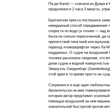
Па-де-Кале) — сначала из Дувра в 
продолжался 2 часа 3 минуты, упр
Британская пресса поспешила заяви
невиданный способ передвижения т
скорости по воде (а точнее — над в
была не сильно пересеченной, да 
препятствий типа пней или валунов
переход «ховеркрафта» через Ла-М
подданных. О судне на воздушной 
техники раскопали сведения, что 
дном судна и водной поверхностью
Эмануэль Сведенборг (Swedenborg) 
этой идеи в то время просто не сущ
Сохранился и еще один любопытный
Архангельска на имя главноуправл
котором автор предложил эскизный 
помощью воздушной на нем машины 
значительной быстротой против вет