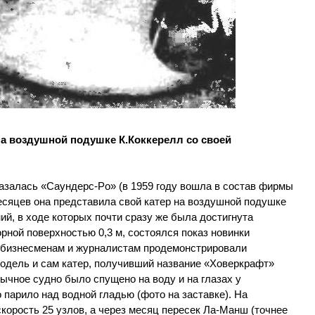
на воздушной подушке К.Коккерелл со своей
азалась «Саундерс-Po» (в 1959 году вошла в состав фирмы
есяцев она представила свой катер на воздушной подушке
й, в ходе которых почти сразу же была достигнута
рной поверхностью 0,3 м, состоялся показ новинки
а бизнесменам и журналистам продемонстрировали
дель и сам катер, получивший название «Ховеркрафт»
бычное судно было спущено на воду и на глазах у
 парило над водной гладью (фото на заставке). На
корость 25 узлов, а через месяц пересек Ла-Манш (точнее