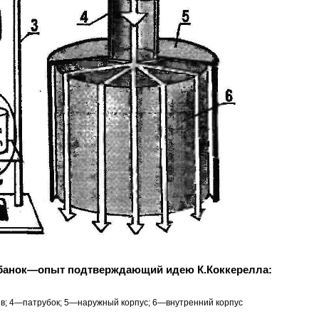
 банок—опыт подтверждающий идею К.Коккерелла:
в; 4—патрубок; 5—наружный корпус; 6—внутренний корпус