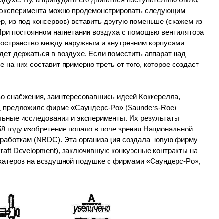
ть эксперимента можно продемонстрировать следующим
р, из под консервов) вставить другую поменьше (скажем из-
 При постоянном нагнетании воздуха с помощью вентилятора
пространство между наружным и внутренним корпусами
дет держаться в воздухе. Если поместить аппарат над
е на них составит примерно треть от того, которое создаст
во снабжения, заинтересовавшись идеей Коккерелла,
од предложило фирме «Саундерс-Po» (Saunders-Roe)
ьные исследования и эксперименты. Их результаты
8 году изобретение попало в поле зрения Национальной
зработкам (NRDC). Эта организация создала новую фирму
raft Development), заключившую конкурсные контракты на
катеров на воздушной подушке с фирмами «Саундерс-Po»,