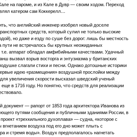
Кале на пароме, и из Кале в Дувр — своим ходом. Переход
авлял катером сам Коккерелл…
ть, что английский инженер изобрел новый доселе
ранспортных средств, который сулил не только высокие
одой), но даже и езду по суше без дорог: лишь бы местность
на пути не встречалось бы крупных неожиданных
, т.е. аппарат обладал амфибийными качествами. Удачный
анш вызвал взрыв восторга и энтузиазма у британских
подушке слагали стихи и песни. Однако дотошные историки
впервые идею «размещения» воздушной прослойки между
 для увеличения скорости высказал шведский ученый
еще в 1716 году. Но понятно, что средств для реализации
ествовало.
 документ — рапорт от 1853 года архитектора Иванова из
яющего путями сообщения и публичными зданиями России, в
проект «трехкильного духоплава» — судна, «которое с
вгнетанием воздуха под его дно может плыть с
ра и стремя воды». Воздух предполагалось нагнетать