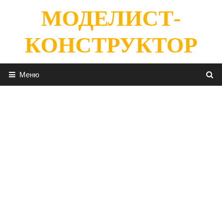
Перейти
МОДЕЛИСТ-
к
содержимому
КОНСТРУКТОР
Меню