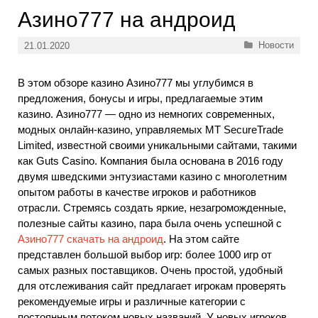
Азино777 на андроид
Рубрики
Новости
21.01.2020
В этом обзоре казино Азино777 мы углубимся в
предложения, бонусы и игры, предлагаемые этим
казино. Азино777 — одно из немногих современных,
модных онлайн-казино, управляемых MT SecureTrade
Limited, известной своими уникальными сайтами, такими
как Guts Casino. Компания была основана в 2016 году
двумя шведскими энтузиастами казино с многолетним
опытом работы в качестве игроков и работников
отрасли. Стремясь создать яркие, незагроможденные,
полезные сайты казино, пара была очень успешной с
Азино777 скачать на андроид
. На этом сайте
представлен большой выбор игр: более 1000 игр от
самых разных поставщиков. Очень простой, удобный
для отслеживания сайт предлагает игрокам проверять
рекомендуемые игры и различные категории с
постоянным потоком новых названий. У новых игроков