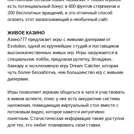
есть потенциальный бонус в 600 фунтов стерлингов и
200 бесплатных вращений, и это отличный способ
освоить этот захватывающий и необычный сайт.
ЖИВОЕ КАЗИНО
Азино777 предлагает игры с живыми дилерами от
Evolution, одной из крупнейших студий и поставщиков
высококачественных живых игр. Игры загружаются в
специальное лобби, предлагая рулетку, блэкджек,
баккару и эксклюзивную игру Dream Catcher, которая
чуть более беззаботна, чем большинство игр с живыми
дилерами.
Игры позволяют игрокам общаться в чате и участвовать
в живом аспекте, плюс у них есть аккуратная система
наложения, помещающая виртуальный стол вместе с
потоковым видео, которое кажется интуитивно
понятным. Статистическая информация также доступна
для тех, кто любит планировать свои ставки.