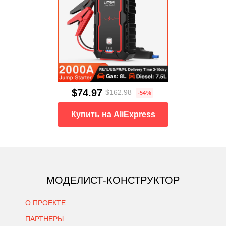
$74.97
$162.98
-54%
Купить на AliExpress
МОДЕЛИСТ-КОНСТРУКТОР
О ПРОЕКТЕ
ПАРТНЕРЫ