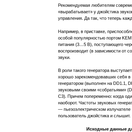
Рекомендуемая любителям совреме
«вырабатывает» у джойстика звуко
управления. Да так, что теперь каж
Например, в приставке, приспосо
особой популярностью портом KEMP
питания (3…5 В), поступающего чер
воспроизводит (в зависимости от с
звуки.
В роли такого генератора выступает
хорошо зарекомендовавших себя в 
генератором (выполнен на DD1.1, D
звуковыми своими «собратьями» (DD1
С3). Причем попеременно: когда оди
наоборот. Частоты звуковых генера
— пьезоэлектрическом излучателе 
пользователь джойстика и слышит.
Исходные данные дл