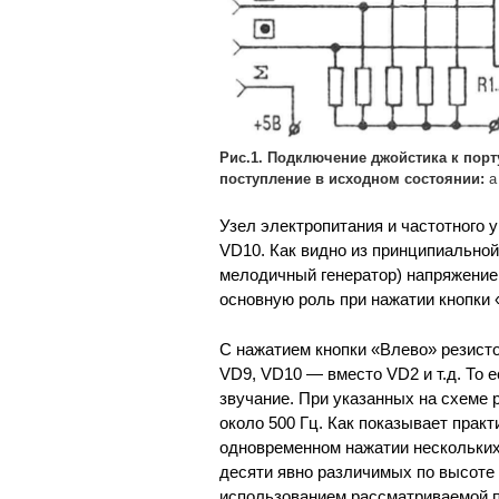
Рис.1. Подключение джойстика к пор
поступление в исходном состоянии:
а
Узел электропитания и частотного
VD10. Как видно из принципиальной
мелодичный генератор) напряжение
основную роль при нажатии кнопки 
С нажатием кнопки «Влево» резист
VD9, VD10 — вместо VD2 и т.д. То 
звучание. При указанных на схеме 
около 500 Гц. Как показывает прак
одновременном нажатии нескольких
десяти явно различимых по высоте з
использованием рассматриваемой п