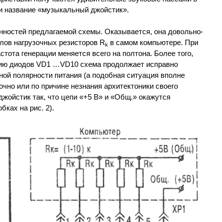
 и название «музыкальный джойстик».
нностей предлагаемой схемы. Оказывается, она довольно-
лов нагрузочных резисторов R
в самом компьютере. При
k
стота генерации меняется всего на полтона. Более того,
ию диодов VD1 …VD10 схема продолжает исправно
ой полярности питания (а подобная ситуация вполне
чно или по причине незнания архитектоники своего
жойстик так, что цепи «+5 В» и «Общ.» окажутся
бках на рис. 2).