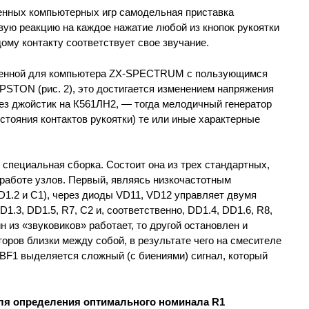
нных компьютерных игр самодельная приставка
вую реакцию на каждое нажатие любой из кнопок рукоятки
дому контакту соответствует свое звучание.
бленной для компьютера ZX-SPECTRUM с пользующимся
STON (рис. 2), это достигается изменением напряжения
ез джойстик на К561ЛН2, — тогда мелодичный генератор
остояния контактов рукоятки) те или иные характерные
 специальная сборка. Состоит она из трех стандартных,
работе узлов. Первый, являясь низкочастотным
D1.2 и С1), через диоды VD11, VD12 управляет двумя
.3, DD1.5, R7, С2 и, соответственно, DD1.4, DD1.6, R8,
н из «звуковиков» работает, то другой остановлен и
торов близки между собой, в результате чего на смесителе
BF1 выделяется сложный (с биениями) сигнал, который
я определения оптимального номинала R1