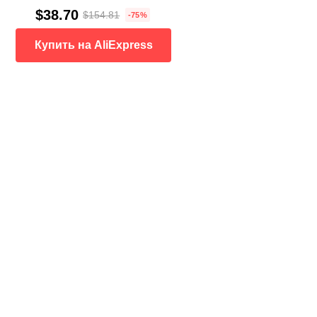
$38.70
$154.81
-75%
Купить на AliExpress