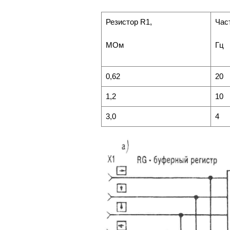
Резистор R1,
Час
МОм
Гц
0,62
20
1,2
10
3,0
4