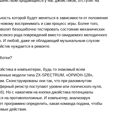
ршенством продающихся у нас джойстиков, отступит на
ность которой будет меняться в зависимости от положения
-новому воспринимать и сам процесс игры. Более того,
волит безошибочно тестировать состояние механических
 всякого рода повреждений вместо ожидаемого мелодичного
ы. И любой, даже не обладающий музыкальным слухом
ойстик нуждается в ремонте.
аботки?
ойстика в компьютерах, будь то знакомый всем
енные модели типа ZX-SPECTRUM, «ОРИОН-128»,
м. Сконструированы они так, что при разомкнутом
уферный регистр поступают уровни или логического нуля,
1б). Но с нажатием на кнопки джойстика потенциалы
я на противоположные. И компьютер, анализируя
ет программно определить, какая команда подана, чтобы
емые действия.