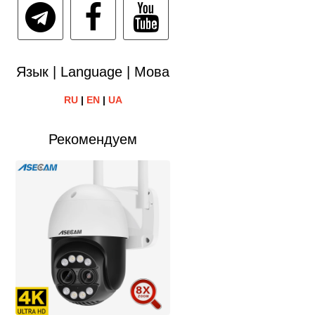
Язык | Language | Мова
RU
|
EN
|
UA
Рекомендуем