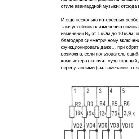
стиле авангардной музыки; отсюда
И еще несколько интересных особе
таки устойчива к изменению номина
изменении R
от 1 кОм до 10 кОм ча
k
благодаря симметричному включен
функционировать даже… при обратн
возможна, если пользователь ошибо
компьютера включит музыкальный д
перепутанными (см. замечание в ско