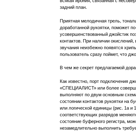
всякая ирония, связанная с несове
задний план.
Приятная мелодичная трель, тональ
доработанной рукоятки, поможет по
усовершенствованный джойстик поз
контактов. При наличии окислений,
звучания неизбежно появятся хрип
пользователь сразу поймет, что дж
В чем же секрет предлагаемой дор
Как известно, порт подключения дж
«СПЕЦИАЛИСТ» или более соверш
выполняют по двум основным схема
состоянии контактов рукоятки на б
или логической единицы (рис. 1а и 
соответствующих разрядов меняютс
состояние буферного регистра, мож
незамедлительно выполнить требу