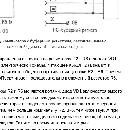
ту компьютера с буферным регистром, рассчитанным на
 — логической единицы, б — логического нуля.
 управления выполнен на резисторах R2…R6 и диодах VD1 …
 электрической схемы, питающее К561ЛН2 (а значит, и
 зависит от общего сопротивления цепочки R2…R6. Причем
«Пуск» играет последовательно включенный резистор R6.
оры R2 и R6 меняются ролями, диод VD1 включается вместо
есть каждому состоянию джойстика соответствует свое
резисторах и конденсаторах «опорная» частота генерации —
тика, чем больше номиналы у R2…R6, тем ниже звук. А при
 клавиш частотный диапазон сдвигается вверх, образуя до
вуков. Так что во время интенсивной игры с
риставки получаются удивительные звуковые пассажи в