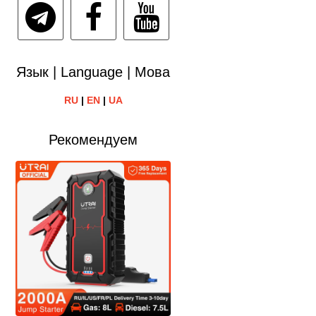
Язык | Language | Мова
RU
|
EN
|
UA
Рекомендуем