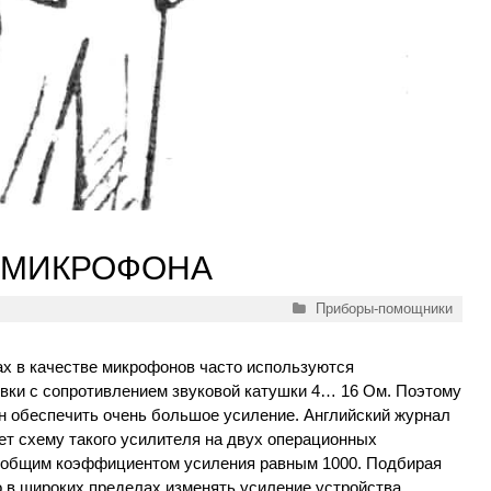
я МИКРОФОНА
Рубрики
Приборы-помощники
ах в качестве микрофонов часто используются
вки с сопротивлением звуковой катушки 4… 16 Ом. Поэтому
 обеспечить очень большое усиление. Английский журнал
ет схему такого усилителя на двух операционных
с общим коэффициентом усиления равным 1000. Подбирая
 в широких пределах изменять усиление устройства.