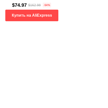
$74.97
$162.98
-54%
Купить на AliExpress