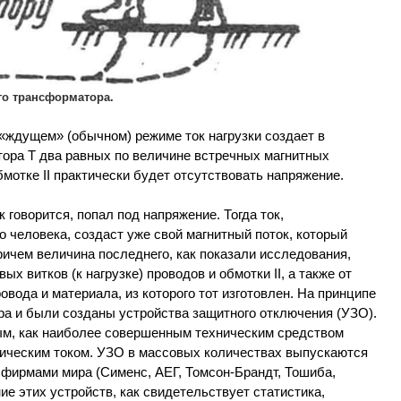
о трансформатора.
и «ждущем» (обычном) режиме ток нагрузки создает в
тора Т два равных по величине встречных магнитных
бмотке II практически будет отсутствовать напряжение.
к говорится, попал под напряжение. Тогда ток,
 человека, создаст уже свой магнитный поток, который
Причем величина последнего, как показали исследования,
х витков (к нагрузке) проводов и обмотки II, а также от
вода и материала, из которого тот изготовлен. На принципе
 и были созданы устройства защитного отключения (УЗО).
ным, как наиболее совершенным техническим средством
ическим током. УЗО в массовых количествах выпускаются
фирмами мира (Сименс, АЕГ, Томсон-Брандт, Тошиба,
ие этих устройств, как свидетельствует статистика,