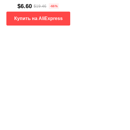
$6.60
$19.46
-66%
Купить на AliExpress