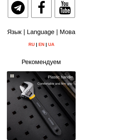
Язык | Language | Мова
RU
|
EN
|
UA
Рекомендуем