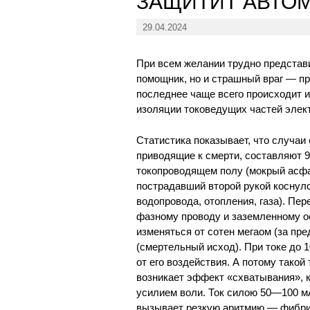
ЗАЩИТИТ АВТО
29.04.2024
При всем желании трудно представи
помощник, но и страшный враг — п
последнее чаще всего происходит и
изоляции токоведущих частей элек
Статистика показывает, что случаи
приводящие к смерти, составляют 9
токопроводящем полу (мокрый асфал
пострадавший второй рукой коснул
водопровода, отопления, газа). Пе
фазному проводу и заземленному о
изменяться от сотен мегаом (за п
(смертельный исход). При токе до
от его воздействия. А потому тако
возникает эффект «схватывания», к
усилием воли. Ток силою 50—100 м
вызывает резкую аритмию — фибри