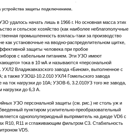
а устройства защиты подключением.
О удалось начать лишь в 1966 г. Но основная масса этих
ьство и сельское хозяйство (как наиболее неблагополучные
ественная промышленность взялась-таки за производство
не как установочные на вводно-распределительном щитке,
эффективной защиты человека при пробое
риборов с кабельным питанием. Эти УЗО имеют
кающего» тока в 10 мА и называются «персональной
. УХЛ2 Владикавказского завода «Бином», выполненное с
А; а также УЗОШ-10.2.010 УХЛ4 Гомельского завода
на ток нагрузки до 10А; УЗОВ-6, 3.2.010УЗ того же завода,
 нагрузки до 6,3 А.
ийных УЗО персональной защиты (см. рис.) не столь уж и
обведенный пунктиром усилительно-преобразовательный
я является однополупериодный выпрямитель на диоде VD6 с
ах R10, R11 и сглаживающим фильтром С3. Стабильность
итроном VD5.