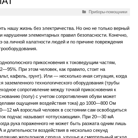
МАТ
Рубрики
Приборы-помощники
ть нашу жизнь без электричества. Но оно не только верный
ри нарушении элементарных правил безопасности. Конечно,
з-за личной халатности людей и по причине повреждения
трооборудования.
 однополюсного прикосновения к токоведущим частям,
2—95%. При этом человек, как правило, стоит на
ьт, кафель, грунт). Или — несколько иная ситуация, когда
ся заземленного технологического оборудования (трубы
реходное сопротивление между точкой прикосновения к
снованию (полу) с учетом сопротивления обуви может
ределами ощущения воздействия тока) до 1000—800 Ом
 10—12 мА взрослый человек в состоянии сам освободиться
й ток подчас называют «отпускающим». При 20—30 мА
огда рука пораженного не может быть разжата одним лишь
А и длительности воздействия в несколько секунд
лляцию желудочков сердца, удушье и смертельный исход.