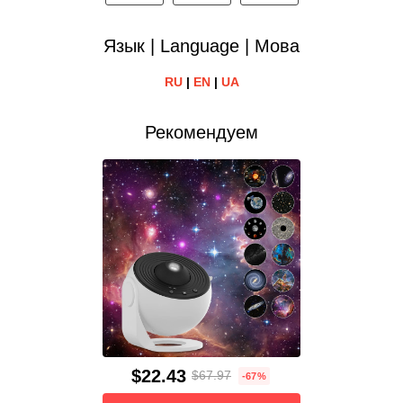
Язык | Language | Мова
RU
|
EN
|
UA
Рекомендуем
$22.43
$67.97
-67%