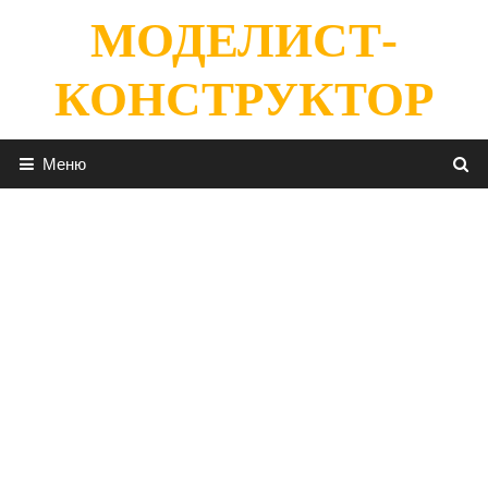
Перейти
МОДЕЛИСТ-
к
содержимому
КОНСТРУКТОР
Меню