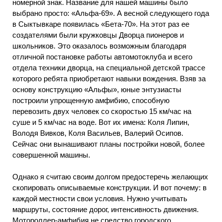
номерной знак. Название для нашей машины было
выбрано просто: «Альфа-69». А весной следующего года
в Сыктывкаре появилась «Бета-70». На этот раз ее
создателями были кружковцы Дворца пионеров и
школьников. Это оказалось возможным благодаря
отличной постановке работы автомотоклуба и всего
отдела техники дворца, на специальной детской трассе
которого ребята приобретают навыки вождения. Взяв за
основу конструкцию «Альфы», юные энтузиасты
построили упрощенную амфибию, способную
перевозить двух человек со скоростью 15 км/час на
суше и 5 км/час на воде. Вот их имена: Коля Липин,
Володя Вивков, Коля Васильев, Валерий Осипов.
Сейчас они вынашивают планы постройки новой, более
совершенной машины.
Однако я считаю своим долгом предостеречь желающих
скопировать описываемые конструкции. И вот почему: в
каждой местности свои условия. Нужно учитывать
маршруты, состояние дорог, интенсивность движения.
Мотороллер-амфибия не средство городского