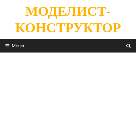
Перейти
МОДЕЛИСТ-
к
содержимому
КОНСТРУКТОР
Меню