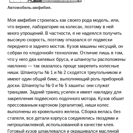
Автомобиль-амфибия.
Моя амфибия строилась как своего рода модель, или,
что вернее, лаборатория на колесах, поэтому в ней
много упрощений. В частности, я не надеялся получить
высокую скорость, поэтому отказался от подвески
переднего и заднего мостов. Кузов машины несущий, он
собран по «лодочной» технологии. Отличие лишь в том,
что у него два килевых бруса, и шпангоуты расположены
наклонно — так оказалось проще закрепить колесные
ниши. Шпангоуты № 1 и № 2 сходятся треугольником и
имеют один общий бимс, выполняющий роль приборной
доски. Шпангоуты № 0 и № 5 зашиты: они служат
транцами. Задний транец усилен и имеет накладку для
закрепления подвесного лодочного мотора. Кузов обшит
прессованным картоном (оргалитом), ниши колес
выполнены из кровельного железа. Сборка велась без
стапеля, все детали корпуса соединялись гвоздями и
нитрошпаклевкой, использованной в качестве клея.
Готовый кузов шпаклевался и окрашивался масляной