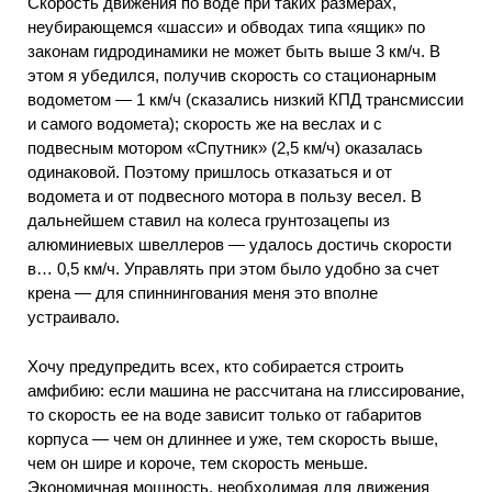
Скорость движения по воде при таких размерах,
неубирающемся «шасси» и обводах типа «ящик» по
законам гидродинамики не может быть выше 3 км/ч. В
этом я убедился, получив скорость со стационарным
водометом — 1 км/ч (сказались низкий КПД трансмиссии
и самого водомета); скорость же на веслах и с
подвесным мотором «Спутник» (2,5 км/ч) оказалась
одинаковой. Поэтому пришлось отказаться и от
водомета и от подвесного мотора в пользу весел. В
дальнейшем ставил на колеса грунтозацепы из
алюминиевых швеллеров — удалось достичь скорости
в… 0,5 км/ч. Управлять при этом было удобно за счет
крена — для спиннингования меня это вполне
устраивало.
Хочу предупредить всех, кто собирается строить
амфибию: если машина не рассчитана на глиссирование,
то скорость ее на воде зависит только от габаритов
корпуса — чем он длиннее и уже, тем скорость выше,
чем он шире и короче, тем скорость меньше.
Экономичная мощность, необходимая для движения