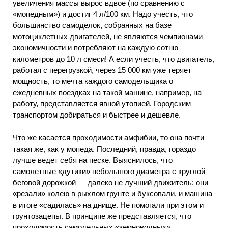
увеличения массы вырос вдвое (по сравнению с
«мопедным») и достиг 4 л/100 км. Надо учесть, что
большинство самоделок, собранных на базе
мотоциклетных двигателей, не являются чемпионами
экономичности и потребляют на каждую сотню
километров до 10 л смеси! А если учесть, что двигатель,
работая с перегрузкой, через 15 000 км уже теряет
мощность, то мечта каждого самодельщика о
ежедневных поездках на такой машине, например, на
работу, представляется явной утопией. Городским
транспортом добираться и быстрее и дешевле.
Что же касается проходимости амфибии, то она почти
такая же, как у мопеда. Последний, правда, гораздо
лучше ведет себя на песке. Выяснилось, что
самолетные «дутики» небольшого диаметра с круглой
беговой дорожкой — далеко не лучший движитель: они
«резали» колею в рыхлом грунте и буксовали, и машина
в итоге «садилась» на днище. Не помогали при этом и
грунтозацепы. В принципе же представляется, что
проходимость самодельных «земноводных»