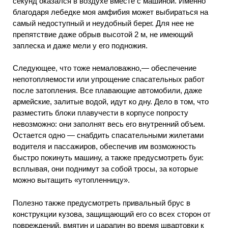
секунд оказался в воздухе вместе с машиной. Именно
благодаря лебедке моя амфибия может выбираться на
самый недоступный и неудобный берег. Для нее не
препятствие даже обрыв высотой 2 м, не имеющий
заплеска и даже мели у его подножия.
Следующее, что тоже немаловажно,— обеспечение
непотопляемости или упрощение спасательных работ
после затопления. Все плавающие автомобили, даже
армейские, залитые водой, идут ко дну. Дело в том, что
разместить блоки плавучести в корпусе попросту
невозможно: они заполнят весь его внутренний объем.
Остается одно — снабдить спасательными жилетами
водителя и пассажиров, обеспечив им возможность
быстро покинуть машину, а также предусмотреть буи:
всплывая, они поднимут за собой тросы, за которые
можно вытащить «утопленницу».
Полезно также предусмотреть привальный брус в
конструкции кузова, защищающий его со всех сторон от
повреждений, вмятин и царапин во время швартовки к