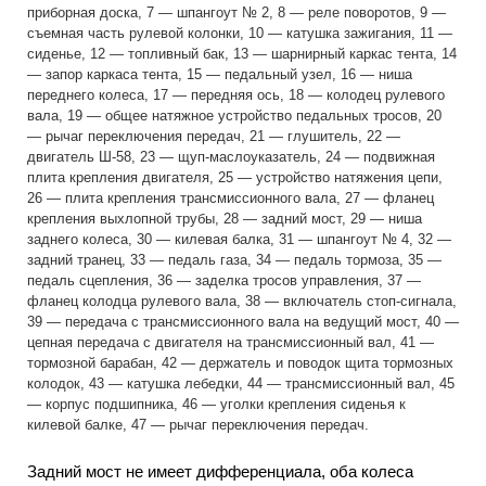
приборная доска, 7 — шпангоут № 2, 8 — реле поворотов, 9 —
съемная часть рулевой колонки, 10 — катушка зажигания, 11 —
сиденье, 12 — топливный бак, 13 — шарнирный каркас тента, 14
— запор каркаса тента, 15 — педальный узел, 16 — ниша
переднего колеса, 17 — передняя ось, 18 — колодец рулевого
вала, 19 — общее натяжное устройство педальных тросов, 20
— рычаг переключения передач, 21 — глушитель, 22 —
двигатель Ш-58, 23 — щуп-маслоуказатель, 24 — подвижная
плита крепления двигателя, 25 — устройство натяжения цепи,
26 — плита крепления трансмиссионного вала, 27 — фланец
крепления выхлопной трубы, 28 — задний мост, 29 — ниша
заднего колеса, 30 — килевая балка, 31 — шпангоут № 4, 32 —
задний транец, 33 — педаль газа, 34 — педаль тормоза, 35 —
педаль сцепления, 36 — заделка тросов управления, 37 —
фланец колодца рулевого вала, 38 — включатель стоп-сигнала,
39 — передача с трансмиссионного вала на ведущий мост, 40 —
цепная передача с двигателя на трансмиссионный вал, 41 —
тормозной барабан, 42 — держатель и поводок щита тормозных
колодок, 43 — катушка лебедки, 44 — трансмиссионный вал, 45
— корпус подшипника, 46 — уголки крепления сиденья к
килевой балке, 47 — рычаг переключения передач.
Задний мост не имеет дифференциала, оба колеса