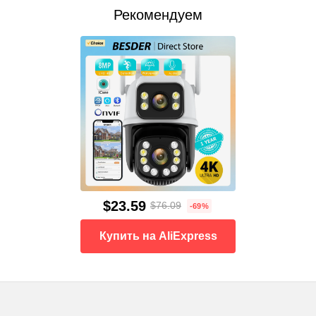
Рекомендуем
$23.59
$76.09
-69%
Купить на AliExpress