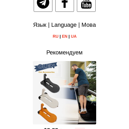
Язык | Language | Мова
RU
|
EN
|
UA
Рекомендуем