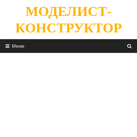
Перейти
МОДЕЛИСТ-
к
содержимому
КОНСТРУКТОР
Меню