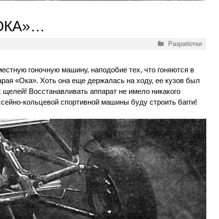
ОКА»…
Рубрики
Разработки
естную гоночную машину, наподобие тех, что гоняются в
ая «Ока». Хоть она еще держалась на ходу, ее кузов был
х щелей! Восстанавливать аппарат не имело никакого
сейно-кольцевой спортивной машины буду строить багги!