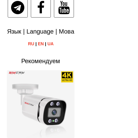
Язык | Language | Мова
RU
|
EN
|
UA
Рекомендуем