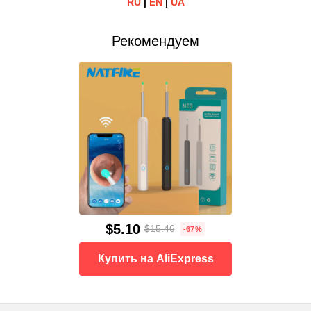
RU
|
EN
|
UA
Рекомендуем
$5.10
$15.46
-67%
Купить на AliExpress