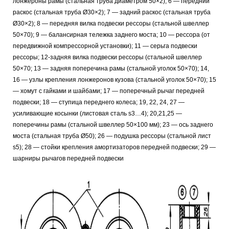
лонжероны рамы (стальная труба диаметром 50×2); 6 — передний
раскос (стальная труба Ø30×2); 7 — задний раскос (стальная труба
Ø30×2); 8 — передняя вилка подвески рессоры (стальной швеллер
50×70); 9 — балансирная тележка заднего моста; 10 — рессора (от
передвижной компрессорной установки); 11 — серьга подвески
рессоры; 12-задняя вилка подвески рессоры (стальной швеллер
50×70; 13 — задняя поперечина рамы (стальной уголок 50×70); 14,
16 — узлы крепления лонжеронов кузова (стальной уголок 50×70); 15
— хомут с гайками и шайбами; 17 — поперечный рычаг передней
подвески; 18 — ступица переднего колеса; 19, 22, 24, 27 —
усиливающие косынки (листовая сталь s3…4); 20,21,25 —
поперечины рамы (стальной швеллер 50×100 мм); 23 — ось заднего
моста (стальная труба Ø50); 26 — подушка рессоры (стальной лист
s5); 28 — стойки крепления амортизаторов передней подвески; 29 —
шарниры рычагов передней подвески