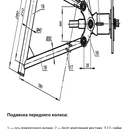
Подвеска переднего колеса:
1 — ось поворотного кулака; 2 — болт крепления мостика; 3,12- гайки