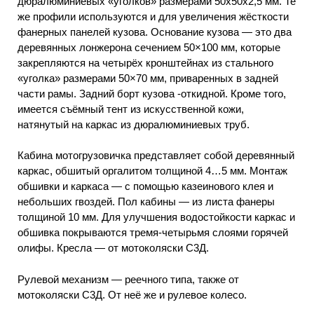
дюралюминиевых «уголков» размерами 50x50x2,5 мм. Те
же профили используются и для увеличения жёсткости
фанерных панелей кузова. Основание кузова — это два
деревянных лонжерона сечением 50×100 мм, которые
закрепляются на четырёх кронштейнах из стального
«уголка» размерами 50×70 мм, приваренных в задней
части рамы. Задний борт кузова -откидной. Кроме того,
имеется съёмный тент из искусственной кожи,
натянутый на каркас из дюралюминиевых труб.
Кабина мотогрузовичка представляет собой деревянный
каркас, обшитый оргалитом толщиной 4…5 мм. Монтаж
обшивки и каркаса — с помощью казеинового клея и
небольших гвоздей. Пол кабины — из листа фанеры
толщиной 10 мм. Для улучшения водостойкости каркас и
обшивка покрываются тремя-четырьмя слоями горячей
олифы. Кресла — от мотоколяски С3Д.
Рулевой механизм — реечного типа, также от
мотоколяски С3Д. От неё же и рулевое колесо.