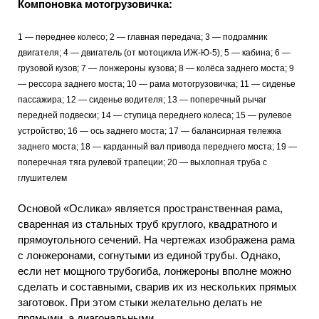
Компоновка мотогрузовичка:
1 — переднее колесо; 2 — главная передача; 3 — подрамник
двигателя; 4 — двигатель (от мотоцикла ИЖ-Ю-5); 5 — кабина; 6 —
грузовой кузов; 7 — лонжероны кузова; 8 — колёса заднего моста; 9
— рессора заднего моста; 10 — рама мотогрузовичка; 11 — сиденье
пассажира; 12 — сиденье водителя; 13 — поперечный рычаг
передней подвески; 14 — ступица переднего колеса; 15 — рулевое
устройство; 16 — ось заднего моста; 17 — балансирная тележка
заднего моста; 18 — карданный вал привода переднего моста; 19 —
поперечная тяга рулевой трапеции; 20 — выхлопная труба с
глушителем
Основой «Ослика» является пространственная рама,
сваренная из стальных труб круглого, квадратного и
прямоугольного сечений. На чертежах изображена рама
с лонжеронами, согнутыми из единой трубы. Однако,
если нет мощного трубогиба, лонжероны вполне можно
сделать и составными, сварив их из нескольких прямых
заготовок. При этом стыки желательно делать не
прямыми, а диагональными.