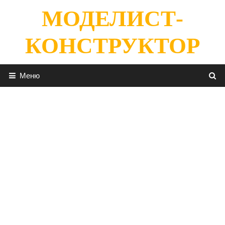
Перейти
МОДЕЛИСТ-
к
содержимому
КОНСТРУКТОР
Меню