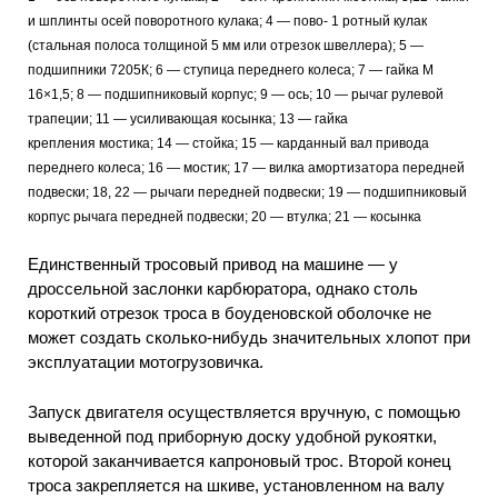
и шплинты осей поворотного кулака; 4 — пово- 1 ротный кулак
(стальная полоса толщиной 5 мм или отрезок швеллера); 5 —
подшипники 7205К; 6 — ступица переднего колеса; 7 — гайка М
16×1,5; 8 — подшипниковый корпус; 9 — ось; 10 — рычаг рулевой
трапеции; 11 — усиливающая косынка; 13 — гайка
крепления мостика; 14 — стойка; 15 — карданный вал привода
переднего колеса; 16 — мостик; 17 — вилка амортизатора передней
подвески; 18, 22 — рычаги передней подвески; 19 — подшипниковый
корпус рычага передней подвески; 20 — втулка; 21 — косынка
Единственный тросовый привод на машине — у
дроссельной заслонки карбюратора, однако столь
короткий отрезок троса в боуденовской оболочке не
может создать сколько-нибудь значительных хлопот при
эксплуатации мотогрузовичка.
Запуск двигателя осуществляется вручную, с помощью
выведенной под приборную доску удобной рукоятки,
которой заканчивается капроновый трос. Второй конец
троса закрепляется на шкиве, установленном на валу