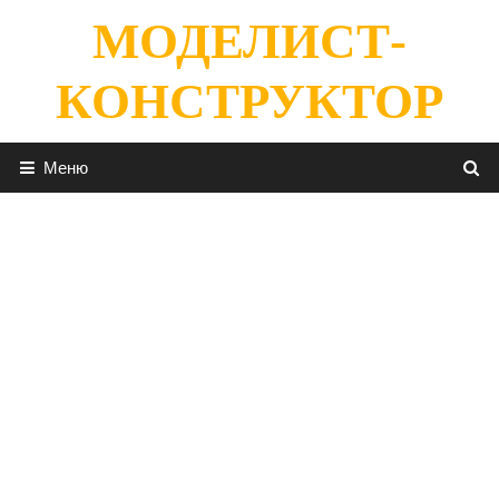
Перейти
МОДЕЛИСТ-
к
содержимому
КОНСТРУКТОР
Меню