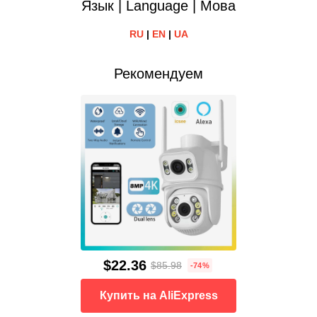
Язык | Language | Мова
RU
|
EN
|
UA
Рекомендуем
$22.36
$85.98
-74%
Купить на AliExpress