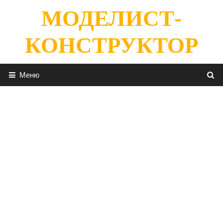
Перейти
МОДЕЛИСТ-
к
содержимому
КОНСТРУКТОР
Меню