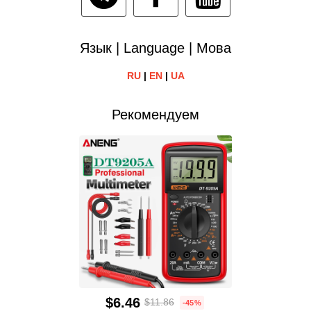
Язык | Language | Мова
RU
|
EN
|
UA
Рекомендуем
$6.46
$11.86
-45%