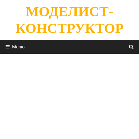
Перейти
МОДЕЛИСТ-
к
содержимому
КОНСТРУКТОР
Меню