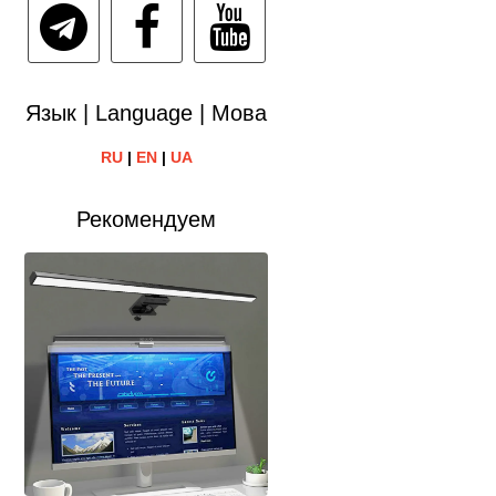
Язык | Language | Мова
RU
|
EN
|
UA
Рекомендуем