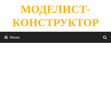
Перейти
МОДЕЛИСТ-
к
содержимому
КОНСТРУКТОР
Меню