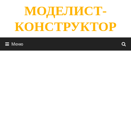
Перейти
МОДЕЛИСТ-
к
содержимому
КОНСТРУКТОР
Меню