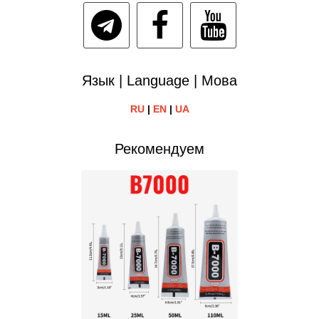
Язык | Language | Мова
RU
|
EN
|
UA
Рекомендуем