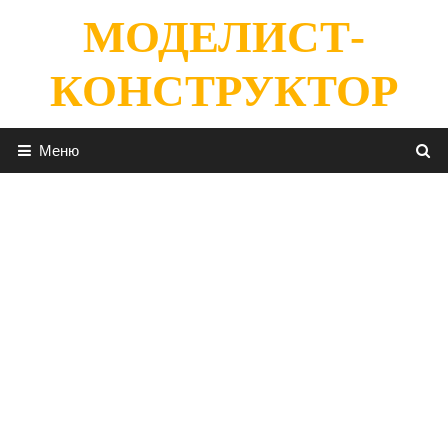
Перейти
МОДЕЛИСТ-
к
содержимому
КОНСТРУКТОР
Меню