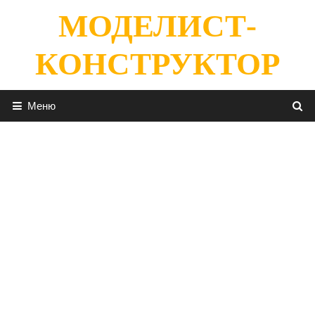
Перейти
МОДЕЛИСТ-
к
содержимому
КОНСТРУКТОР
Меню